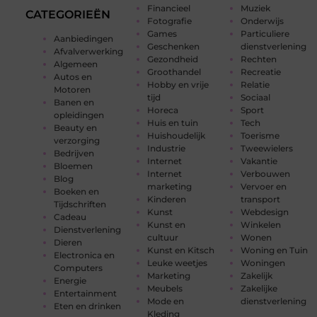
Financieel
Muziek
CATEGORIEËN
Fotografie
Onderwijs
Games
Particuliere
Aanbiedingen
Geschenken
dienstverlening
Afvalverwerking
Gezondheid
Rechten
Algemeen
Groothandel
Recreatie
Autos en
Hobby en vrije
Relatie
Motoren
tijd
Sociaal
Banen en
Horeca
Sport
opleidingen
Huis en tuin
Tech
Beauty en
Huishoudelijk
Toerisme
verzorging
Industrie
Tweewielers
Bedrijven
Internet
Vakantie
Bloemen
Internet
Verbouwen
Blog
marketing
Vervoer en
Boeken en
Kinderen
transport
Tijdschriften
Kunst
Webdesign
Cadeau
Kunst en
Winkelen
Dienstverlening
cultuur
Wonen
Dieren
Kunst en Kitsch
Woning en Tuin
Electronica en
Leuke weetjes
Woningen
Computers
Marketing
Zakelijk
Energie
Meubels
Zakelijke
Entertainment
Mode en
dienstverlening
Eten en drinken
Kleding