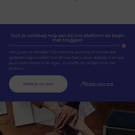
Sluit je vandaag nog aan bij ons platform en begin
met bloggen!
Heb jij iets te vertellen? Een mening, ervaring of verhaal dat
gedeeld mag worden? Schrijf mee met Losser-digitaal.nl en laat
jouw stem horen in de regio. Jij schrijft, wij zorgen voor het
podium.
Meld je nu aan
Praat met ons