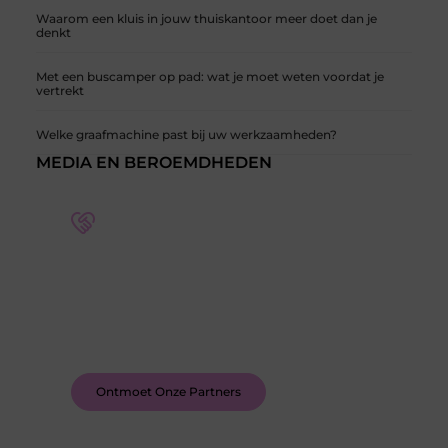
Waarom een kluis in jouw thuiskantoor meer doet dan je
denkt
Met een buscamper op pad: wat je moet weten voordat je
vertrekt
Welke graafmachine past bij uw werkzaamheden?
MEDIA EN BEROEMDHEDEN
Word deel van een actieve blogcommunity
Bij ons krijg je meer dan alleen een plek om te
schrijven. Ontmoet andere schrijvers, ontvang
feedback, en laat je inspireren door de verhalen
van anderen.
Ontmoet Onze Partners