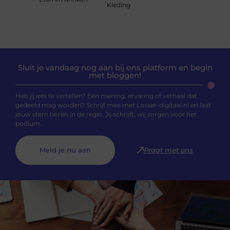
Kleding
Sluit je vandaag nog aan bij ons platform en begin
met bloggen!
Heb jij iets te vertellen? Een mening, ervaring of verhaal dat
gedeeld mag worden? Schrijf mee met Losser-digitaal.nl en laat
jouw stem horen in de regio. Jij schrijft, wij zorgen voor het
podium.
Meld je nu aan
Praat met ons