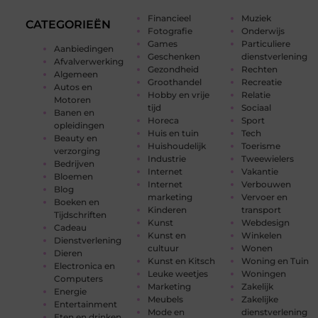
Financieel
Muziek
CATEGORIEËN
Fotografie
Onderwijs
Games
Particuliere
Aanbiedingen
Geschenken
dienstverlening
Afvalverwerking
Gezondheid
Rechten
Algemeen
Groothandel
Recreatie
Autos en
Hobby en vrije
Relatie
Motoren
tijd
Sociaal
Banen en
Horeca
Sport
opleidingen
Huis en tuin
Tech
Beauty en
Huishoudelijk
Toerisme
verzorging
Industrie
Tweewielers
Bedrijven
Internet
Vakantie
Bloemen
Internet
Verbouwen
Blog
marketing
Vervoer en
Boeken en
Kinderen
transport
Tijdschriften
Kunst
Webdesign
Cadeau
Kunst en
Winkelen
Dienstverlening
cultuur
Wonen
Dieren
Kunst en Kitsch
Woning en Tuin
Electronica en
Leuke weetjes
Woningen
Computers
Marketing
Zakelijk
Energie
Meubels
Zakelijke
Entertainment
Mode en
dienstverlening
Eten en drinken