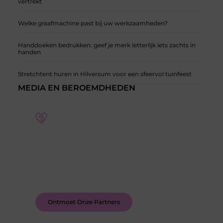
vertrekt
Welke graafmachine past bij uw werkzaamheden?
Handdoeken bedrukken: geef je merk letterlijk iets zachts in
handen
Stretchtent huren in Hilversum voor een sfeervol tuinfeest
MEDIA EN BEROEMDHEDEN
Word deel van een actieve blogcommunity
Bij ons krijg je meer dan alleen een plek om te
schrijven. Ontmoet andere schrijvers, ontvang
feedback, en laat je inspireren door de verhalen
van anderen.
Ontmoet Onze Partners