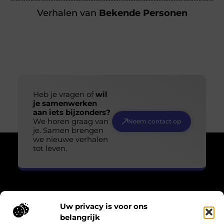
Verhalen van
Bekende Personen
Heb je vragen of
wil
je samenwerken
aan iets bijzonders?
We horen graag van
Neem contact op
je. Samen brengen
we nieuwe verhalen
tot leven.
Uw privacy is voor ons
Over Losser Digitaal
belangrijk
“Kijk omhoog. Vind het wonder in het gewone.”