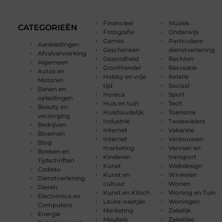
Financieel
Muziek
CATEGORIEËN
Fotografie
Onderwijs
Games
Particuliere
Aanbiedingen
Geschenken
dienstverlening
Afvalverwerking
Gezondheid
Rechten
Algemeen
Groothandel
Recreatie
Autos en
Hobby en vrije
Relatie
Motoren
tijd
Sociaal
Banen en
Horeca
Sport
opleidingen
Huis en tuin
Tech
Beauty en
Huishoudelijk
Toerisme
verzorging
Industrie
Tweewielers
Bedrijven
Internet
Vakantie
Bloemen
Internet
Verbouwen
Blog
marketing
Vervoer en
Boeken en
Kinderen
transport
Tijdschriften
Kunst
Webdesign
Cadeau
Kunst en
Winkelen
Dienstverlening
cultuur
Wonen
Dieren
Kunst en Kitsch
Woning en Tuin
Electronica en
Leuke weetjes
Woningen
Computers
Marketing
Zakelijk
Energie
Meubels
Zakelijke