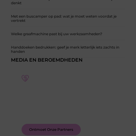
denkt
Met een buscamper op pad: wat je moet weten voordat je
vertrekt
Welke graafmachine past bij uw werkzaamheden?
Handdoeken bedrukken: geef je merk letterlijk iets zachts in
handen
MEDIA EN BEROEMDHEDEN
Word deel van een actieve blogcommunity
Bij ons krijg je meer dan alleen een plek om te
schrijven. Ontmoet andere schrijvers, ontvang
feedback, en laat je inspireren door de verhalen
van anderen.
Ontmoet Onze Partners