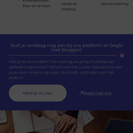
Entertainment
Mode en
dienstverlening
Eten en drinken
Kleding
Sluit je vandaag nog aan bij ons platform en begin
met bloggen!
Heb jij iets te vertellen? Een mening, ervaring of verhaal dat
gedeeld mag worden? Schrijf mee met Losser-digitaal.nl en laat
jouw stem horen in de regio. Jij schrijft, wij zorgen voor het
podium.
Meld je nu aan
Praat met ons