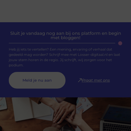
Sluit je vandaag nog aan bij ons platform en begin
met bloggen!
Heb jij iets te vertellen? Een mening, ervaring of verhaal dat
gedeeld mag worden? Schrijf mee met Losser-digitaal.nl en laat
jouw stem horen in de regio. Jij schrijft, wij zorgen voor het
podium.
Meld je nu aan
Praat met ons