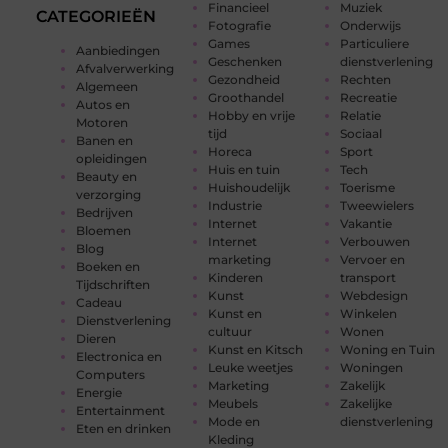
Financieel
Muziek
CATEGORIEËN
Fotografie
Onderwijs
Games
Particuliere
Aanbiedingen
Geschenken
dienstverlening
Afvalverwerking
Gezondheid
Rechten
Algemeen
Groothandel
Recreatie
Autos en
Hobby en vrije
Relatie
Motoren
tijd
Sociaal
Banen en
Horeca
Sport
opleidingen
Huis en tuin
Tech
Beauty en
Huishoudelijk
Toerisme
verzorging
Industrie
Tweewielers
Bedrijven
Internet
Vakantie
Bloemen
Internet
Verbouwen
Blog
marketing
Vervoer en
Boeken en
Kinderen
transport
Tijdschriften
Kunst
Webdesign
Cadeau
Kunst en
Winkelen
Dienstverlening
cultuur
Wonen
Dieren
Kunst en Kitsch
Woning en Tuin
Electronica en
Leuke weetjes
Woningen
Computers
Marketing
Zakelijk
Energie
Meubels
Zakelijke
Entertainment
Mode en
dienstverlening
Eten en drinken
Kleding