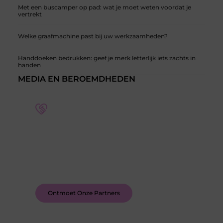
Met een buscamper op pad: wat je moet weten voordat je
vertrekt
Welke graafmachine past bij uw werkzaamheden?
Handdoeken bedrukken: geef je merk letterlijk iets zachts in
handen
MEDIA EN BEROEMDHEDEN
Word deel van een actieve blogcommunity
Bij ons krijg je meer dan alleen een plek om te
schrijven. Ontmoet andere schrijvers, ontvang
feedback, en laat je inspireren door de verhalen
van anderen.
Ontmoet Onze Partners