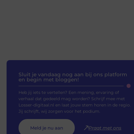
Sluit je vandaag nog aan bij ons platform
en begin met bloggen!
Heb jij iets te vertellen? Een mening, ervaring of
verhaal dat gedeeld mag worden? Schrijf mee met
Losser-digitaal.nl en laat jouw stem horen in de regio.
Jij schrijft, wij zorgen voor het podium.
Meld je nu aan
Praat met ons