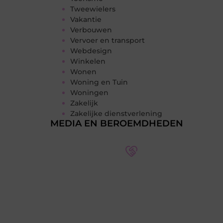
Tweewielers
Vakantie
Verbouwen
Vervoer en transport
Webdesign
Winkelen
Wonen
Woning en Tuin
Woningen
Zakelijk
Zakelijke dienstverlening
MEDIA EN BEROEMDHEDEN
Word deel van een actieve
blogcommunity
Bij ons krijg je meer dan alleen een
plek om te schrijven. Ontmoet andere
schrijvers, ontvang feedback, en laat je