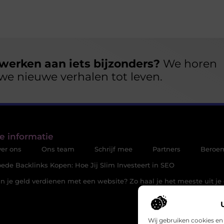
werken aan iets bijzonders?
We horen
we nieuwe verhalen tot leven.
e informatie
er ons
Ons team
Schrijf mee
Partners
Beroe
ede Backlinks Kopen: Hoe Jij Slim Investeert in SEO
n je geld verdienen met een website? Zo haal je het meeste uit je 
Wij gebruiken cookies en 