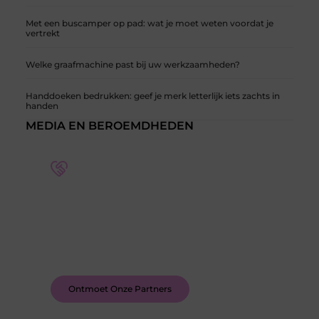
Met een buscamper op pad: wat je moet weten voordat je
vertrekt
Welke graafmachine past bij uw werkzaamheden?
Handdoeken bedrukken: geef je merk letterlijk iets zachts in
handen
MEDIA EN BEROEMDHEDEN
Word deel van een actieve blogcommunity
Bij ons krijg je meer dan alleen een plek om te
schrijven. Ontmoet andere schrijvers, ontvang
feedback, en laat je inspireren door de verhalen
van anderen.
Ontmoet Onze Partners