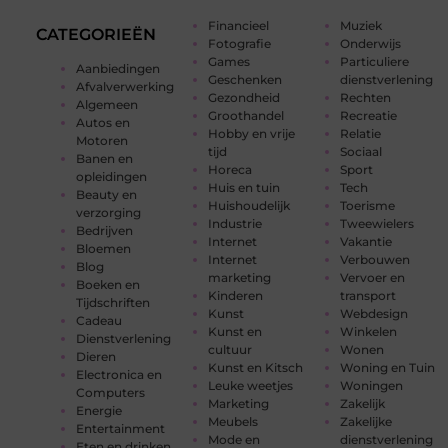
Financieel
Muziek
CATEGORIEËN
Fotografie
Onderwijs
Games
Particuliere
Aanbiedingen
Geschenken
dienstverlening
Afvalverwerking
Gezondheid
Rechten
Algemeen
Groothandel
Recreatie
Autos en
Hobby en vrije
Relatie
Motoren
tijd
Sociaal
Banen en
Horeca
Sport
opleidingen
Huis en tuin
Tech
Beauty en
Huishoudelijk
Toerisme
verzorging
Industrie
Tweewielers
Bedrijven
Internet
Vakantie
Bloemen
Internet
Verbouwen
Blog
marketing
Vervoer en
Boeken en
Kinderen
transport
Tijdschriften
Kunst
Webdesign
Cadeau
Kunst en
Winkelen
Dienstverlening
cultuur
Wonen
Dieren
Kunst en Kitsch
Woning en Tuin
Electronica en
Leuke weetjes
Woningen
Computers
Marketing
Zakelijk
Energie
Meubels
Zakelijke
Entertainment
Mode en
dienstverlening
Eten en drinken