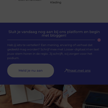
Kleding
Sluit je vandaag nog aan bij ons platform en begin
met bloggen!
Heb jij iets te vertellen? Een mening, ervaring of verhaal dat
gedeeld mag worden? Schrijf mee met Losser-digitaal.nl en laat
jouw stem horen in de regio. Jij schrijft, wij zorgen voor het
podium.
Meld je nu aan
Praat met ons