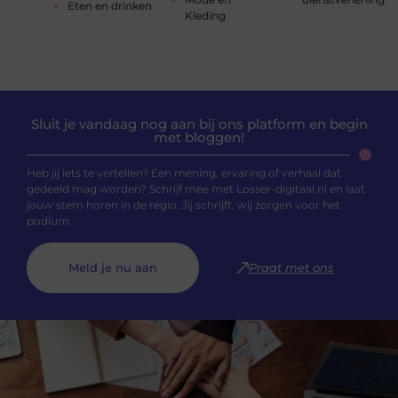
Eten en drinken
Kleding
Sluit je vandaag nog aan bij ons platform en begin
met bloggen!
Heb jij iets te vertellen? Een mening, ervaring of verhaal dat
gedeeld mag worden? Schrijf mee met Losser-digitaal.nl en laat
jouw stem horen in de regio. Jij schrijft, wij zorgen voor het
podium.
Meld je nu aan
Praat met ons