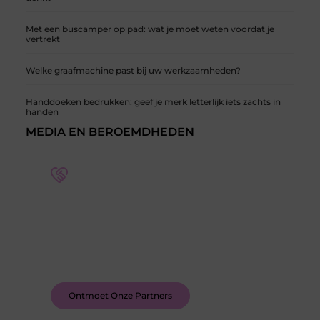
Met een buscamper op pad: wat je moet weten voordat je
vertrekt
Welke graafmachine past bij uw werkzaamheden?
Handdoeken bedrukken: geef je merk letterlijk iets zachts in
handen
MEDIA EN BEROEMDHEDEN
Word deel van een actieve blogcommunity
Bij ons krijg je meer dan alleen een plek om te
schrijven. Ontmoet andere schrijvers, ontvang
feedback, en laat je inspireren door de verhalen
van anderen.
Ontmoet Onze Partners