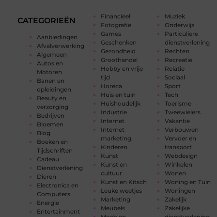
Financieel
Muziek
CATEGORIEËN
Fotografie
Onderwijs
Games
Particuliere
Aanbiedingen
Geschenken
dienstverlening
Afvalverwerking
Gezondheid
Rechten
Algemeen
Groothandel
Recreatie
Autos en
Hobby en vrije
Relatie
Motoren
tijd
Sociaal
Banen en
Horeca
Sport
opleidingen
Huis en tuin
Tech
Beauty en
Huishoudelijk
Toerisme
verzorging
Industrie
Tweewielers
Bedrijven
Internet
Vakantie
Bloemen
Internet
Verbouwen
Blog
marketing
Vervoer en
Boeken en
Kinderen
transport
Tijdschriften
Kunst
Webdesign
Cadeau
Kunst en
Winkelen
Dienstverlening
cultuur
Wonen
Dieren
Kunst en Kitsch
Woning en Tuin
Electronica en
Leuke weetjes
Woningen
Computers
Marketing
Zakelijk
Energie
Meubels
Zakelijke
Entertainment
Mode en
dienstverlening