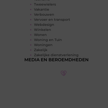
Tweewielers
Vakantie
Verbouwen
Vervoer en transport
Webdesign
Winkelen
Wonen
Woning en Tuin
Woningen
Zakelijk
Zakelijke dienstverlening
MEDIA EN BEROEMDHEDEN
Word deel van een actieve
blogcommunity
Bij ons krijg je meer dan alleen een
plek om te schrijven. Ontmoet andere
schrijvers, ontvang feedback, en laat je