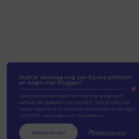
Sluit je vandaag nog aan bij ons platform
en begin met bloggen!
Heb jij iets te vertellen? Een mening, ervaring of
verhaal dat gedeeld mag worden? Schrijf mee met
Losser-digitaal.nl en laat jouw stem horen in de regio.
Jij schrijft, wij zorgen voor het podium.
Meld je nu aan
Praat met ons