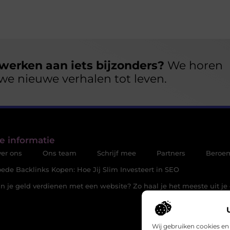
werken aan iets bijzonders?
We horen
we nieuwe verhalen tot leven.
e informatie
er ons
Ons team
Schrijf mee
Partners
Beroe
ede Backlinks Kopen: Hoe Jij Slim Investeert in SEO
n je geld verdienen met een website? Zo haal je het meeste uit je 
Wij gebruiken cookies en 