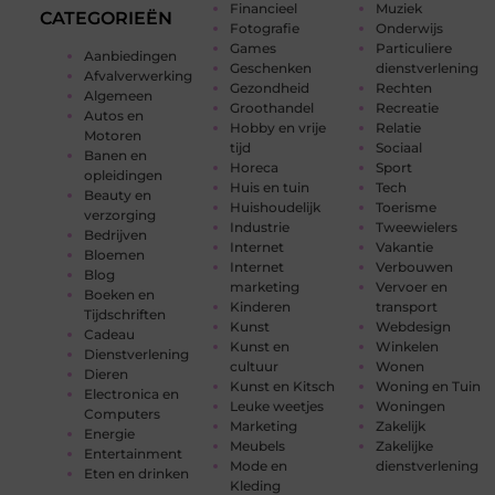
Financieel
Muziek
CATEGORIEËN
Fotografie
Onderwijs
Games
Particuliere
Aanbiedingen
Geschenken
dienstverlening
Afvalverwerking
Gezondheid
Rechten
Algemeen
Groothandel
Recreatie
Autos en
Hobby en vrije
Relatie
Motoren
tijd
Sociaal
Banen en
Horeca
Sport
opleidingen
Huis en tuin
Tech
Beauty en
Huishoudelijk
Toerisme
verzorging
Industrie
Tweewielers
Bedrijven
Internet
Vakantie
Bloemen
Internet
Verbouwen
Blog
marketing
Vervoer en
Boeken en
Kinderen
transport
Tijdschriften
Kunst
Webdesign
Cadeau
Kunst en
Winkelen
Dienstverlening
cultuur
Wonen
Dieren
Kunst en Kitsch
Woning en Tuin
Electronica en
Leuke weetjes
Woningen
Computers
Marketing
Zakelijk
Energie
Meubels
Zakelijke
Entertainment
Mode en
dienstverlening
Eten en drinken
Kleding