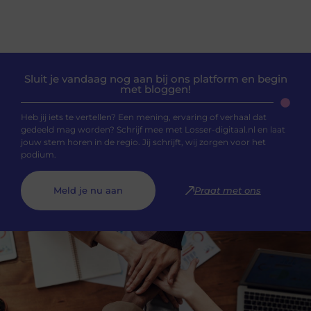
Sluit je vandaag nog aan bij ons platform en begin
met bloggen!
Heb jij iets te vertellen? Een mening, ervaring of verhaal dat
gedeeld mag worden? Schrijf mee met Losser-digitaal.nl en laat
jouw stem horen in de regio. Jij schrijft, wij zorgen voor het
podium.
Meld je nu aan
Praat met ons