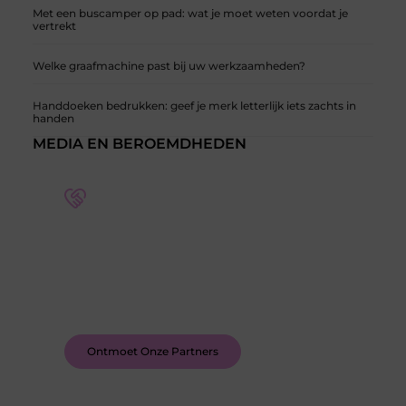
Met een buscamper op pad: wat je moet weten voordat je
vertrekt
Welke graafmachine past bij uw werkzaamheden?
Handdoeken bedrukken: geef je merk letterlijk iets zachts in
handen
MEDIA EN BEROEMDHEDEN
Word deel van een actieve blogcommunity
Bij ons krijg je meer dan alleen een plek om te
schrijven. Ontmoet andere schrijvers, ontvang
feedback, en laat je inspireren door de verhalen
van anderen.
Ontmoet Onze Partners