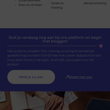
Entertainment
Mode en
dienstverlening
Eten en drinken
Kleding
Sluit je vandaag nog aan bij ons platform en begin
met bloggen!
Heb jij iets te vertellen? Een mening, ervaring of verhaal dat
gedeeld mag worden? Schrijf mee met Losser-digitaal.nl en laat
jouw stem horen in de regio. Jij schrijft, wij zorgen voor het
podium.
Meld je nu aan
Praat met ons