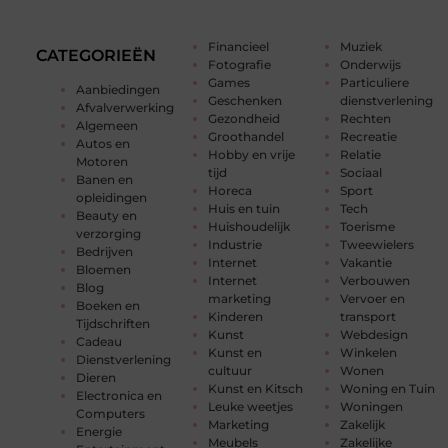
Financieel
Muziek
CATEGORIEËN
Fotografie
Onderwijs
Games
Particuliere
Aanbiedingen
Geschenken
dienstverlening
Afvalverwerking
Gezondheid
Rechten
Algemeen
Groothandel
Recreatie
Autos en
Hobby en vrije
Relatie
Motoren
tijd
Sociaal
Banen en
Horeca
Sport
opleidingen
Huis en tuin
Tech
Beauty en
Huishoudelijk
Toerisme
verzorging
Industrie
Tweewielers
Bedrijven
Internet
Vakantie
Bloemen
Internet
Verbouwen
Blog
marketing
Vervoer en
Boeken en
Kinderen
transport
Tijdschriften
Kunst
Webdesign
Cadeau
Kunst en
Winkelen
Dienstverlening
cultuur
Wonen
Dieren
Kunst en Kitsch
Woning en Tuin
Electronica en
Leuke weetjes
Woningen
Computers
Marketing
Zakelijk
Energie
Meubels
Zakelijke