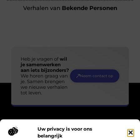
Verhalen van
Bekende Personen
Heb je vragen of
wil
je samenwerken
aan iets bijzonders?
We horen graag van
Neem contact op
je. Samen brengen
we nieuwe verhalen
tot leven.
Uw privacy is voor ons
Over Losser Digitaal
belangrijk
“Kijk omhoog. Vind het wonder in het gewone.”