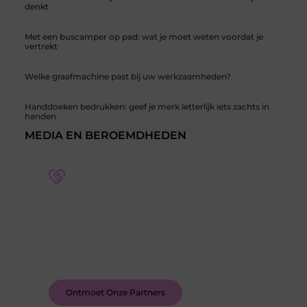
denkt
Met een buscamper op pad: wat je moet weten voordat je
vertrekt
Welke graafmachine past bij uw werkzaamheden?
Handdoeken bedrukken: geef je merk letterlijk iets zachts in
handen
MEDIA EN BEROEMDHEDEN
Word deel van een actieve blogcommunity
Bij ons krijg je meer dan alleen een plek om te
schrijven. Ontmoet andere schrijvers, ontvang
feedback, en laat je inspireren door de verhalen
van anderen.
Ontmoet Onze Partners