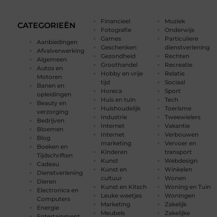
Financieel
Muziek
CATEGORIEËN
Fotografie
Onderwijs
Games
Particuliere
Aanbiedingen
Geschenken
dienstverlening
Afvalverwerking
Gezondheid
Rechten
Algemeen
Groothandel
Recreatie
Autos en
Hobby en vrije
Relatie
Motoren
tijd
Sociaal
Banen en
Horeca
Sport
opleidingen
Huis en tuin
Tech
Beauty en
Huishoudelijk
Toerisme
verzorging
Industrie
Tweewielers
Bedrijven
Internet
Vakantie
Bloemen
Internet
Verbouwen
Blog
marketing
Vervoer en
Boeken en
Kinderen
transport
Tijdschriften
Kunst
Webdesign
Cadeau
Kunst en
Winkelen
Dienstverlening
cultuur
Wonen
Dieren
Kunst en Kitsch
Woning en Tuin
Electronica en
Leuke weetjes
Woningen
Computers
Marketing
Zakelijk
Energie
Meubels
Zakelijke
Entertainment