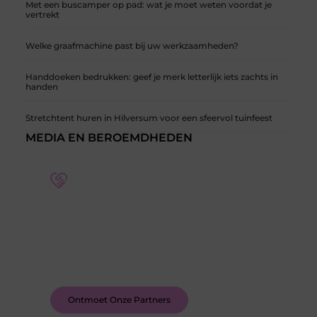
Met een buscamper op pad: wat je moet weten voordat je
vertrekt
Welke graafmachine past bij uw werkzaamheden?
Handdoeken bedrukken: geef je merk letterlijk iets zachts in
handen
Stretchtent huren in Hilversum voor een sfeervol tuinfeest
MEDIA EN BEROEMDHEDEN
Word deel van een actieve blogcommunity
Bij ons krijg je meer dan alleen een plek om te
schrijven. Ontmoet andere schrijvers, ontvang
feedback, en laat je inspireren door de verhalen
van anderen.
Ontmoet Onze Partners