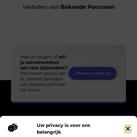
Verhalen van
Bekende Personen
Heb je vragen of
wil
je samenwerken
aan iets bijzonders?
We horen graag van
Neem contact op
je. Samen brengen
we nieuwe verhalen
tot leven.
Uw privacy is voor ons
Over Losser Digitaal
belangrijk
“Kijk omhoog. Vind het wonder in het gewone.”