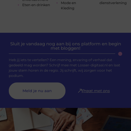
Mode en
dienstverlening
Eten en drinken
Kleding
Sluit je vandaag nog aan bij ons platform en begin
met bloggen!
Heb jij iets te vertellen? Een mening, ervaring of verhaal dat
gedeeld mag worden? Schrijf mee met Losser-digitaal.nl en laat
jouw stem horen in de regio. Jij schrijft, wij zorgen voor het
podium.
Meld je nu aan
Praat met ons