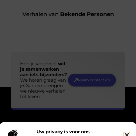
Verhalen van
Bekende Personen
Heb je vragen of
wil
je samenwerken
aan iets bijzonders?
We horen graag van
Neem contact op
je. Samen brengen
we nieuwe verhalen
tot leven.
Uw privacy is voor ons
Over Losser Digitaal