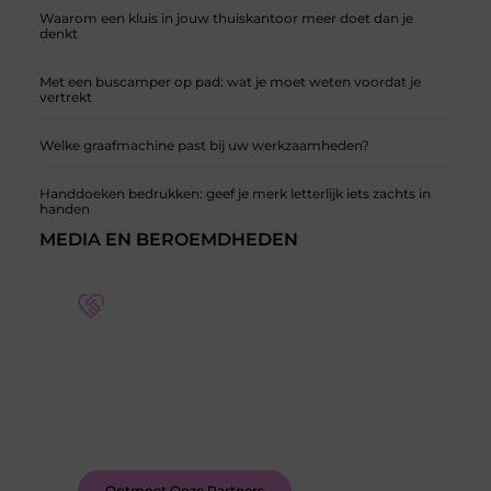
Waarom een kluis in jouw thuiskantoor meer doet dan je
denkt
Met een buscamper op pad: wat je moet weten voordat je
vertrekt
Welke graafmachine past bij uw werkzaamheden?
Handdoeken bedrukken: geef je merk letterlijk iets zachts in
handen
MEDIA EN BEROEMDHEDEN
Word deel van een actieve blogcommunity
Bij ons krijg je meer dan alleen een plek om te
schrijven. Ontmoet andere schrijvers, ontvang
feedback, en laat je inspireren door de verhalen
van anderen.
Ontmoet Onze Partners