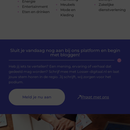
Energie
Meubels
Zakelijke
Entertainment
Mode en
dienstverlening
Eten en drinken
Kleding
Sluit je vandaag nog aan bij ons platform en begin
met bloggen!
Heb jij iets te vertellen? Een mening, ervaring of verhaal dat
gedeeld mag worden? Schrijf mee met Losser-digitaal.nl en laat
jouw stem horen in de regio. Jij schrijft, wij zorgen voor het
podium.
Meld je nu aan
Praat met ons