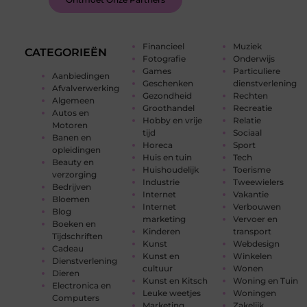
Financieel
Muziek
CATEGORIEËN
Fotografie
Onderwijs
Games
Particuliere
Aanbiedingen
Geschenken
dienstverlening
Afvalverwerking
Gezondheid
Rechten
Algemeen
Groothandel
Recreatie
Autos en
Hobby en vrije
Relatie
Motoren
tijd
Sociaal
Banen en
Horeca
Sport
opleidingen
Huis en tuin
Tech
Beauty en
Huishoudelijk
Toerisme
verzorging
Industrie
Tweewielers
Bedrijven
Internet
Vakantie
Bloemen
Internet
Verbouwen
Blog
marketing
Vervoer en
Boeken en
Kinderen
transport
Tijdschriften
Kunst
Webdesign
Cadeau
Kunst en
Winkelen
Dienstverlening
cultuur
Wonen
Dieren
Kunst en Kitsch
Woning en Tuin
Electronica en
Leuke weetjes
Woningen
Computers
Marketing
Zakelijk