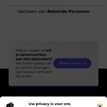
Verhalen van
Bekende Personen
Heb je vragen of
wil
je samenwerken
aan iets bijzonders?
We horen graag van
Neem contact op
je. Samen brengen
we nieuwe verhalen
tot leven.
Uw privacy is voor ons
Over Losser Digitaal