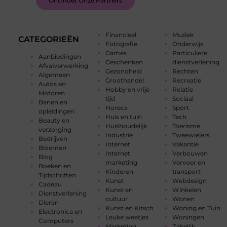
Ontmoet Onze Partners
Financieel
Muziek
CATEGORIEËN
Fotografie
Onderwijs
Games
Particuliere
Aanbiedingen
Geschenken
dienstverlening
Afvalverwerking
Gezondheid
Rechten
Algemeen
Groothandel
Recreatie
Autos en
Hobby en vrije
Relatie
Motoren
tijd
Sociaal
Banen en
Horeca
Sport
opleidingen
Huis en tuin
Tech
Beauty en
Huishoudelijk
Toerisme
verzorging
Industrie
Tweewielers
Bedrijven
Internet
Vakantie
Bloemen
Internet
Verbouwen
Blog
marketing
Vervoer en
Boeken en
Kinderen
transport
Tijdschriften
Kunst
Webdesign
Cadeau
Kunst en
Winkelen
Dienstverlening
cultuur
Wonen
Dieren
Kunst en Kitsch
Woning en Tuin
Electronica en
Leuke weetjes
Woningen
Computers
Marketing
Zakelijk