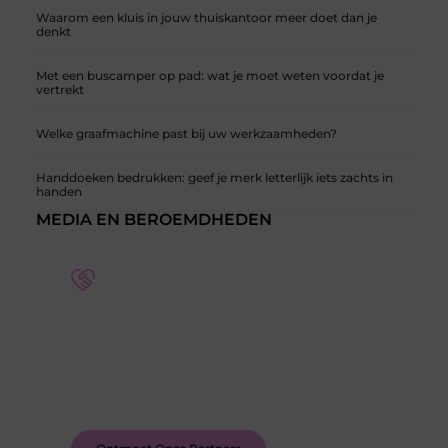
Waarom een kluis in jouw thuiskantoor meer doet dan je
denkt
Met een buscamper op pad: wat je moet weten voordat je
vertrekt
Welke graafmachine past bij uw werkzaamheden?
Handdoeken bedrukken: geef je merk letterlijk iets zachts in
handen
MEDIA EN BEROEMDHEDEN
Word deel van een actieve blogcommunity
Bij ons krijg je meer dan alleen een plek om te
schrijven. Ontmoet andere schrijvers, ontvang
feedback, en laat je inspireren door de verhalen
van anderen.