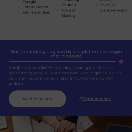
Energie
Meubels
Zakelijke
Entertainment
Mode en
dienstverlening
Eten en drinken
Kleding
Sluit je vandaag nog aan bij ons platform en begin
met bloggen!
Heb jij iets te vertellen? Een mening, ervaring of verhaal dat
gedeeld mag worden? Schrijf mee met Losser-digitaal.nl en laat
jouw stem horen in de regio. Jij schrijft, wij zorgen voor het
podium.
Meld je nu aan
Praat met ons