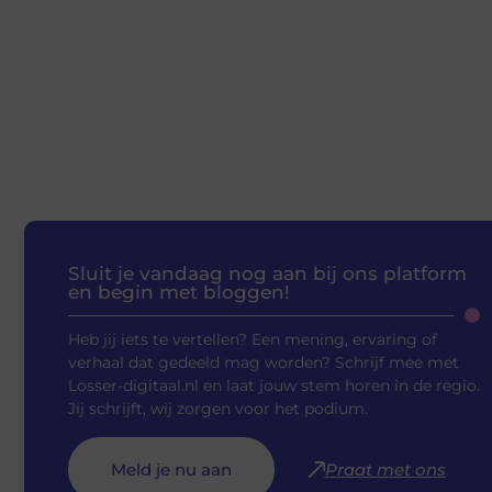
Sluit je vandaag nog aan bij ons platform
en begin met bloggen!
Heb jij iets te vertellen? Een mening, ervaring of
verhaal dat gedeeld mag worden? Schrijf mee met
Losser-digitaal.nl en laat jouw stem horen in de regio.
Jij schrijft, wij zorgen voor het podium.
Meld je nu aan
Praat met ons