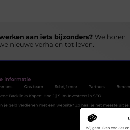
werken aan iets bijzonders?
We horen
we nieuwe verhalen tot leven.
e informatie
er ons
Ons team
Schrijf mee
Partners
Beroe
ede Backlinks Kopen: Hoe Jij Slim Investeert in SEO
n je geld verdienen met een website? Zo haal je het meeste uit je 
Wij gebruiken cookies en 