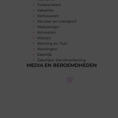
Tweewielers
Vakantie
Verbouwen
Vervoer en transport
Webdesign
Winkelen
Wonen
Woning en Tuin
Woningen
Zakelijk
Zakelijke dienstverlening
MEDIA EN BEROEMDHEDEN
Word deel van een actieve
blogcommunity
Bij ons krijg je meer dan alleen een
plek om te schrijven. Ontmoet andere
schrijvers, ontvang feedback, en laat je