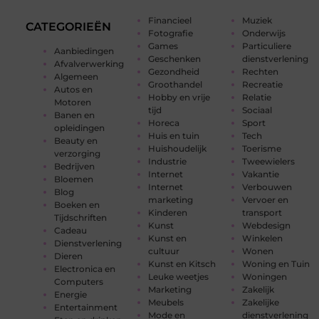
Financieel
Muziek
CATEGORIEËN
Fotografie
Onderwijs
Games
Particuliere
Aanbiedingen
Geschenken
dienstverlening
Afvalverwerking
Gezondheid
Rechten
Algemeen
Groothandel
Recreatie
Autos en
Hobby en vrije
Relatie
Motoren
tijd
Sociaal
Banen en
Horeca
Sport
opleidingen
Huis en tuin
Tech
Beauty en
Huishoudelijk
Toerisme
verzorging
Industrie
Tweewielers
Bedrijven
Internet
Vakantie
Bloemen
Internet
Verbouwen
Blog
marketing
Vervoer en
Boeken en
Kinderen
transport
Tijdschriften
Kunst
Webdesign
Cadeau
Kunst en
Winkelen
Dienstverlening
cultuur
Wonen
Dieren
Kunst en Kitsch
Woning en Tuin
Electronica en
Leuke weetjes
Woningen
Computers
Marketing
Zakelijk
Energie
Meubels
Zakelijke
Entertainment
Mode en
dienstverlening