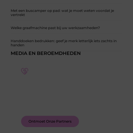
Met een buscamper op pad: wat je moet weten voordat je
vertrekt
Welke graafmachine past bij uw werkzaamheden?
Handdoeken bedrukken: geef je merk letterlijk iets zachts in
handen
MEDIA EN BEROEMDHEDEN
Word deel van een actieve blogcommunity
Bij ons krijg je meer dan alleen een plek om te
schrijven. Ontmoet andere schrijvers, ontvang
feedback, en laat je inspireren door de verhalen
van anderen.
Ontmoet Onze Partners