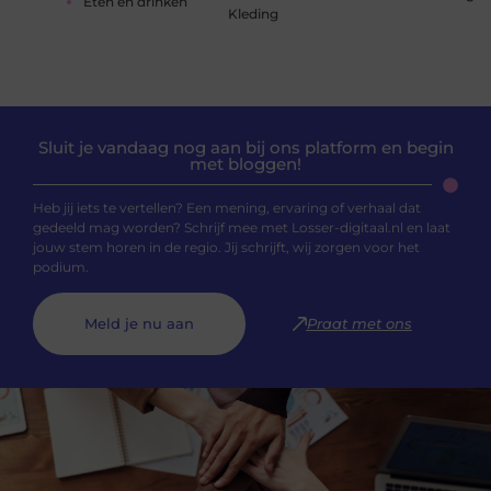
Eten en drinken
Kleding
Sluit je vandaag nog aan bij ons platform en begin
met bloggen!
Heb jij iets te vertellen? Een mening, ervaring of verhaal dat
gedeeld mag worden? Schrijf mee met Losser-digitaal.nl en laat
jouw stem horen in de regio. Jij schrijft, wij zorgen voor het
podium.
Meld je nu aan
Praat met ons