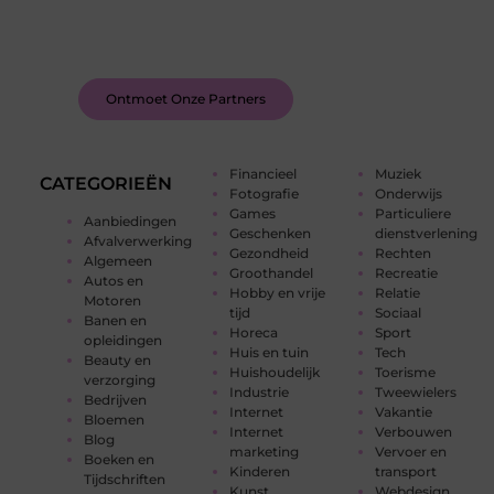
schrijven. Ontmoet andere schrijvers, ontvang
feedback, en laat je inspireren door de verhalen
van anderen.
Ontmoet Onze Partners
Financieel
Muziek
CATEGORIEËN
Fotografie
Onderwijs
Games
Particuliere
Aanbiedingen
Geschenken
dienstverlening
Afvalverwerking
Gezondheid
Rechten
Algemeen
Groothandel
Recreatie
Autos en
Hobby en vrije
Relatie
Motoren
tijd
Sociaal
Banen en
Horeca
Sport
opleidingen
Huis en tuin
Tech
Beauty en
Huishoudelijk
Toerisme
verzorging
Industrie
Tweewielers
Bedrijven
Internet
Vakantie
Bloemen
Internet
Verbouwen
Blog
marketing
Vervoer en
Boeken en
Kinderen
transport
Tijdschriften
Kunst
Webdesign