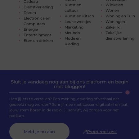
Cadeau
Kunst en
Winkelen
Dienstverlening
cultuur
Wonen
Dieren
Kunst en Kitsch
Woning en Tuin
Electronica en
Leuke weetjes
Woningen
Computers
Marketing
Zakelijk
Energie
Meubels
Zakelijke
Entertainment
Mode en
dienstverlening
Eten en drinken
Kleding
Sluit je vandaag nog aan bij ons platform en begin
met bloggen!
Heb jij iets te vertellen? Een mening, ervaring of verhaal dat
gedeeld mag worden? Schrijf mee met Losser-digitaal.nl en laat
jouw stem horen in de regio. Jij schrijft, wij zorgen voor het
podium.
Meld je nu aan
Praat met ons