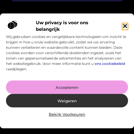
Uw privacy is voor ons
Over Losser Digitaal
belangrijk
“Kijk omhoog. Vind het wonder in het gewone.”
Wij gebruiken cookies en vergelijkbare technologieën om inzicht te
Losser-digitaal.nl nodigt je uit om de magie in het alledaagse
krijgen in hoe u onze website gebruikt, zodat we uw ervaring
te zien. Inspirerende blogs en verhalen die verwondering
kunnen verbeteren en waardevolle content kunnen bieden. Deze
oproepen en het leven in een ander licht zetten.
cookies worden voor verschillende doeleinden ingezet, zoals het
tonen van gepersonaliseerde advertenties en het analyseren van
Bericht categorie
het websitegebruik. Voor meer informatie kunt u
ons cookiebeleid
raadplegen.
Onze informatie
Accepteren
Kan je geld verdienen met een website? Zo haal je het meeste uit je online potentieel
Weigeren
Bekijk Voorkeuren
Website index
Cookiebeleid (EU)
@2025 www.losser-digitaal.nl. All Right Reserved.