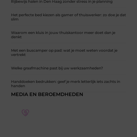
Rijbewijs halen in Den Haag zonder stress in je planning
Het perfecte bed kiezen als gamer of thuiswerker: zo doe je dat
slim
Waarom een kluis in jouw thuiskantoor meer doet dan je
denkt
Met een buscamper op pad: wat je moet weten voordat je
vertrekt
Welke graafmachine past bij uw werkzaamheden?
Handdoeken bedrukken: geef je merk letterlijk iets zachts in
handen
MEDIA EN BEROEMDHEDEN
Word deel van een actieve blogcommunity
Bij ons krijg je meer dan alleen een plek om te