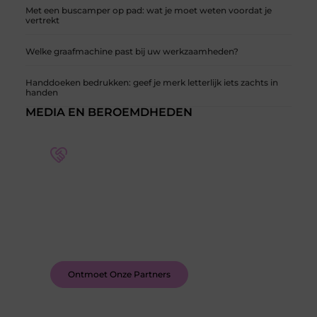
Met een buscamper op pad: wat je moet weten voordat je
vertrekt
Welke graafmachine past bij uw werkzaamheden?
Handdoeken bedrukken: geef je merk letterlijk iets zachts in
handen
MEDIA EN BEROEMDHEDEN
Word deel van een actieve blogcommunity
Bij ons krijg je meer dan alleen een plek om te
schrijven. Ontmoet andere schrijvers, ontvang
feedback, en laat je inspireren door de verhalen
van anderen.
Ontmoet Onze Partners