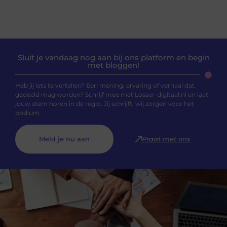
Sluit je vandaag nog aan bij ons platform en begin
met bloggen!
Heb jij iets te vertellen? Een mening, ervaring of verhaal dat
gedeeld mag worden? Schrijf mee met Losser-digitaal.nl en laat
jouw stem horen in de regio. Jij schrijft, wij zorgen voor het
podium.
Meld je nu aan
Praat met ons