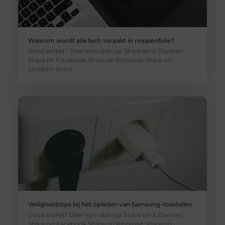
Waarom wordt alle tech verpakt in noppenfolie?
Goed artikel? Deel hem dan op: Share on X (Twitter)
Share on Facebook Share on Pinterest Share on
LinkedIn Share
Veiligheidstips bij het opladen van Samsung-toestellen
Goed artikel? Deel hem dan op: Share on X (Twitter)
Share on Facebook Share on Pinterest Share on