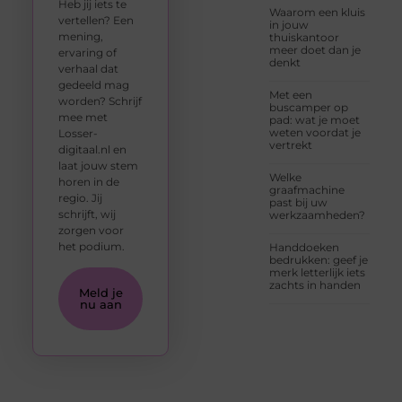
Heb jij iets te
Waarom een kluis
vertellen? Een
in jouw
mening,
thuiskantoor
meer doet dan je
ervaring of
denkt
verhaal dat
gedeeld mag
Met een
worden? Schrijf
buscamper op
mee met
pad: wat je moet
weten voordat je
Losser-
vertrekt
digitaal.nl en
laat jouw stem
Welke
horen in de
graafmachine
regio. Jij
past bij uw
schrijft, wij
werkzaamheden?
zorgen voor
het podium.
Handdoeken
bedrukken: geef je
merk letterlijk iets
zachts in handen
Meld je
nu aan