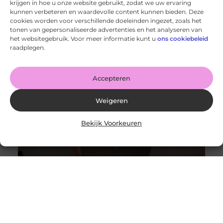
krijgen in hoe u onze website gebruikt, zodat we uw ervaring
kunnen verbeteren en waardevolle content kunnen bieden. Deze
cookies worden voor verschillende doeleinden ingezet, zoals het
tonen van gepersonaliseerde advertenties en het analyseren van
Http 401 error – Wat is het en hoe los je het op?
het websitegebruik. Voor meer informatie kunt u
ons cookiebeleid
Goed artikel? Deel hem dan op: Share on X (Twitter)
raadplegen.
Share on Facebook Share on Pinterest Share on
LinkedIn Share
Accepteren
Weigeren
Bekijk Voorkeuren
Alles wat je moet weten over moderne weboplossingen
Goed artikel? Deel hem dan op: Share on X (Twitter)
Share on Facebook Share on Pinterest Share on