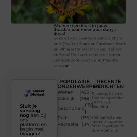
Waarom een kluis in jouw
thuiskantoor meer doet dan je
denkt
Goed artikel? Deel hem dan op: Share
on X (Twitter) Share on Facebook Share
on Pinterest Share on LinkedIn Share
on Email Thuiswerken is in de zomer
van 2026 voor velen de normaalste
zaak van
POPULAIRE
RECENTE
ONDERWERPEN
BERICHTEN
Wonen
(493 )
Rijbewijs halen in
Den Haag zonder
Zakelijk
(298 )
stress in je
(158
Sluit je
planning
Gezondheid
vandaag
)
nog
aan bij
Tech
(135 )
Het perfecte bed
ons
kiezen als gamer
platform en
Recreatie
(114 )
of thuiswerker: zo
begin met
doe je dat slim
bloggen!