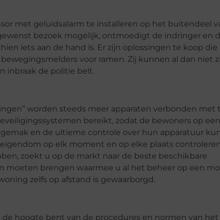
r met geluidsalarm te installeren op het buitendeel v
ewenst bezoek mogelijk, ontmoedigt de indringer en d
n iets aan de hand is. Er zijn oplossingen te koop die 
bewegingsmelders voor ramen. Zij kunnen al dan niet z
inbraak de politie belt.
dingen” worden steeds meer apparaten verbonden met t
eveiligingssystemen bereikt, zodat de bewoners op ee
gemak en de ultieme controle over hun apparatuur ku
igendom op elk moment en op elke plaats controleren
ben, zoekt u op de markt naar de beste beschikbare
en moeten brengen waarmee u al het beheer op een mo
woning zelfs op afstand is gewaarborgd.
 de hoogte bent van de procedures en normen van het 