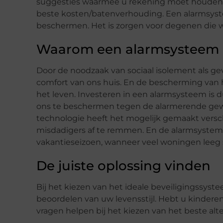
suggesties waarmee u rekening moet houden b
beste kosten/batenverhouding. Een alarmsyst
beschermen. Het is zorgen voor degenen die w
Waarom een alarmsysteem i
Door de noodzaak van sociaal isolement als g
comfort van ons huis. En de bescherming van h
het leven. Investeren in een alarmsysteem is d
ons te beschermen tegen de alarmerende geweld
technologie heeft het mogelijk gemaakt versc
misdadigers af te remmen. En de alarmsystemen
vakantieseizoen, wanneer veel woningen leeg 
De juiste oplossing vinden
Bij het kiezen van het ideale beveiligingssyst
beoordelen van uw levensstijl. Hebt u kinderen, 
vragen helpen bij het kiezen van het beste alte