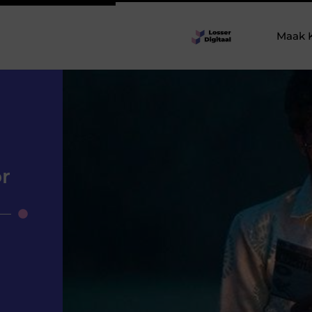
Maak 
r