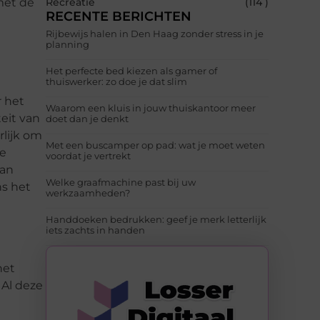
met de
Recreatie
(114 )
RECENTE BERICHTEN
Rijbewijs halen in Den Haag zonder stress in je
planning
Het perfecte bed kiezen als gamer of
thuiswerker: zo doe je dat slim
r het
Waarom een kluis in jouw thuiskantoor meer
eit van
doet dan je denkt
rlijk om
Met een buscamper op pad: wat je moet weten
de
voordat je vertrekt
van
Welke graafmachine past bij uw
ns het
werkzaamheden?
Handdoeken bedrukken: geef je merk letterlijk
iets zachts in handen
het
 Al deze