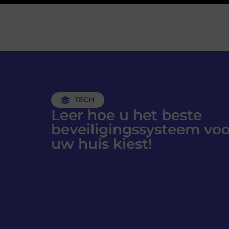
TECH
Leer hoe u het beste
beveiligingssysteem voo
uw huis kiest!