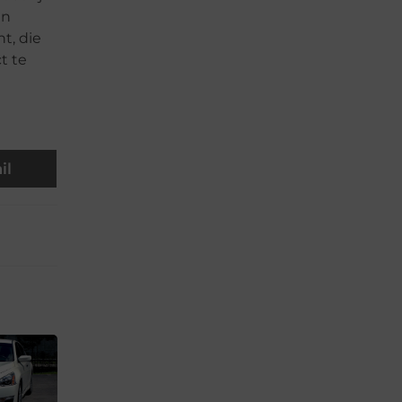
en
t, die
t te
il