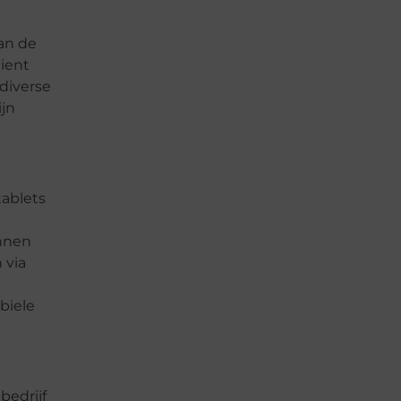
an de
ient
diverse
ijn
ablets
n
nnen
 via
biele
bedrijf