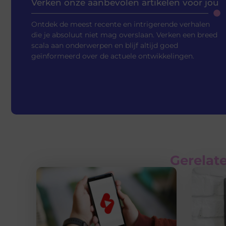
Verken onze aanbevolen artikelen voor jou
Ontdek de meest recente en intrigerende verhalen
die je absoluut niet mag overslaan. Verken een breed
scala aan onderwerpen en blijf altijd goed
geïnformeerd over de actuele ontwikkelingen.
Gerelate