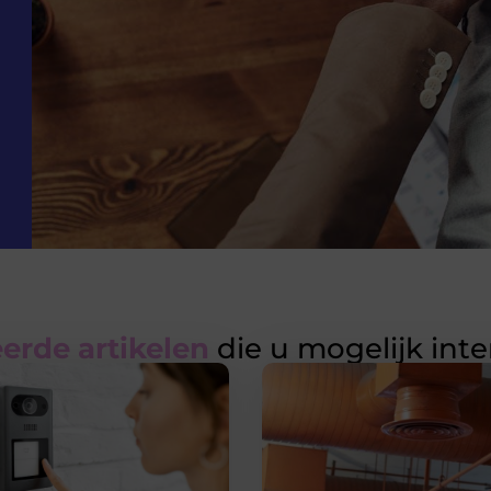
erde artikelen
die u mogelijk int