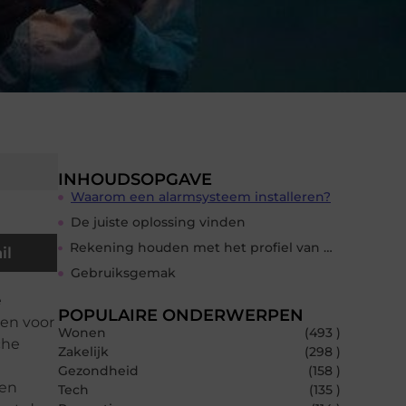
INHOUDSOPGAVE
Waarom een alarmsysteem installeren?
De juiste oplossing vinden
Rekening houden met het profiel van de bewoners
il
Gebruiksgemak
e
POPULAIRE ONDERWERPEN
zen voor
Wonen
(493 )
che
Zakelijk
(298 )
Gezondheid
(158 )
 en
Tech
(135 )