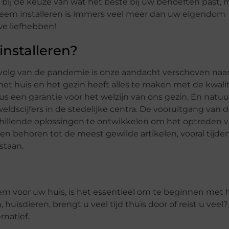
ij de keuze van wat het beste bij uw behoeften past, 
eem installeren is immers veel meer dan uw eigendom
e liefhebben!
nstalleren?
evolg van de pandemie is onze aandacht verschoven naa
et huis en het gezin heeft alles te maken met de kwalit
us een garantie voor het welzijn van ons gezin. En natuu
scijfers in de stedelijke centra. De vooruitgang van 
hillende oplossingen te ontwikkelen om het optreden 
 behoren tot de meest gewilde artikelen, vooral tijde
staan.
eem voor uw huis, is het essentieel om te beginnen met 
huisdieren, brengt u veel tijd thuis door of reist u veel?
rnatief.