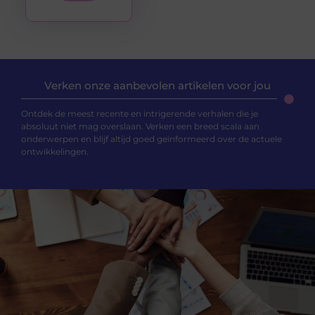
Verken onze aanbevolen artikelen voor jou
Ontdek de meest recente en intrigerende verhalen die je
absoluut niet mag overslaan. Verken een breed scala aan
onderwerpen en blijf altijd goed geïnformeerd over de actuele
ontwikkelingen.