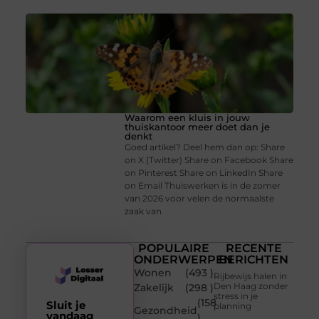
Waarom een kluis in jouw
thuiskantoor meer doet dan je
denkt
Goed artikel? Deel hem dan op: Share
on X (Twitter) Share on Facebook Share
on Pinterest Share on LinkedIn Share
on Email Thuiswerken is in de zomer
van 2026 voor velen de normaalste
zaak van
POPULAIRE
RECENTE
ONDERWERPEN
BERICHTEN
Wonen
(493 )
Rijbewijs halen in
Den Haag zonder
Zakelijk
(298 )
stress in je
(158
Sluit je
planning
Gezondheid
vandaag
)