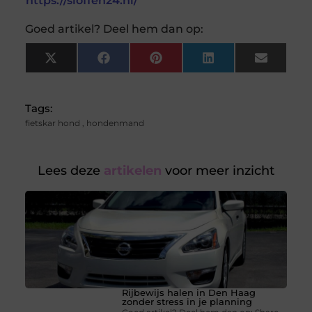
https://sloffen24.nl/
Goed artikel? Deel hem dan op:
X
Facebook
Pinterest
LinkedIn
Email
(Twitter)
Tags:
fietskar hond
,
hondenmand
Lees deze
artikelen
voor meer inzicht
Rijbewijs halen in Den Haag
zonder stress in je planning