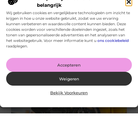
belangrijk
Wij gebruiken cookies en vergelijkbare technologieën om inzicht te
krijgen in hoe u onze website gebruikt, zodat we uw ervaring
kunnen verbeteren en waardevolle content kunnen bieden. Deze
cookies worden voor verschillende doeleinden ingezet, zoals het
Een Feest DJ Huren voor je Bedrijfsfeest: De Sleutel tot
tonen van gepersonaliseerde advertenties en het analyseren van
Succes
het websitegebruik. Voor meer informatie kunt u
ons cookiebeleid
Goed artikel? Deel hem dan op: Share on X (Twitter)
raadplegen.
Share on Facebook Share on Pinterest Share on
LinkedIn Share
Accepteren
Weigeren
Bekijk Voorkeuren