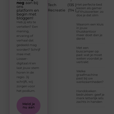
nog
aan bij
Tech
(135 )
Het perfecte bed
ons
kiezen als gamer
platform en
Recreatie
(114 )
of thuiswerker: zo
begin met
doe je dat slim
bloggen!
Heb jij iets te
Waarom een kluis
vertellen? Een
in jouw
mening,
thuiskantoor
meer doet dan je
ervaring of
denkt
verhaal dat
gedeeld mag
Met een
worden? Schrijf
buscamper op
mee met
pad: wat je moet
weten voordat je
Losser-
vertrekt
digitaal.nl en
laat jouw stem
Welke
horen in de
graafmachine
regio. Jij
past bij uw
schrijft, wij
werkzaamheden?
zorgen voor
het podium.
Handdoeken
bedrukken: geef je
merk letterlijk iets
zachts in handen
Meld je
nu aan