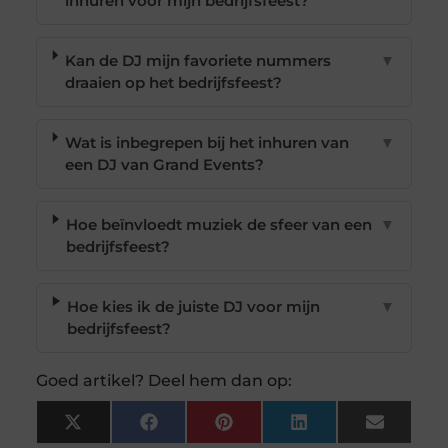
inhuren voor mijn bedrijfsfeest?
Kan de DJ mijn favoriete nummers
▼
draaien op het bedrijfsfeest?
Wat is inbegrepen bij het inhuren van
▼
een DJ van Grand Events?
Hoe beïnvloedt muziek de sfeer van een
▼
bedrijfsfeest?
Hoe kies ik de juiste DJ voor mijn
▼
bedrijfsfeest?
Goed artikel? Deel hem dan op:
X
Facebook
Pinterest
LinkedIn
Email
(Twitter)