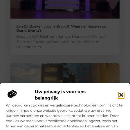
Een DJ Boeken voor je Bruiloft: Waarom Kiezen voor
Grand Events?
Goed artikel? Deel hem dan op: Share on X (Twitter)
Share on Facebook Share on Pinterest Share on
LinkedIn Share
Uw privacy is voor ons
belangrijk
Wij gebruiken cookies en vergelijkbare technologieën om inzicht te
krijgen in hoe u onze website gebruikt, zodat we uw ervaring
kunnen verbeteren en waardevolle content kunnen bieden. Deze
cookies worden voor verschillende doeleinden ingezet, zoals het
Auto- of motortransporter kopen, wat zijn de
tonen van gepersonaliseerde advertenties en het analyseren van
aandachtspunten?