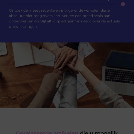
Ontdek de meest recente en intrigerende verhalen die je
absoluut niet mag overslaan. Verken een breed scala aan
onderwerpen en blijf altijd goed geïnformeerd over de actuele
ontwikkelingen.
Gerelateerde artikelen
die u mogelijk