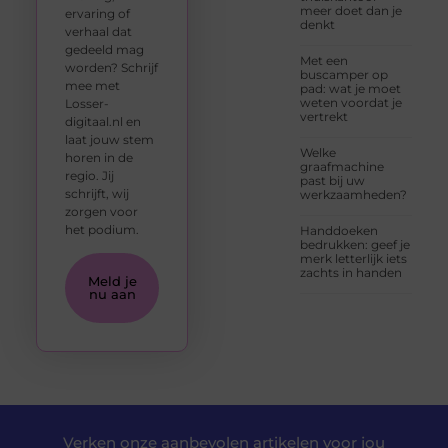
meer doet dan je
ervaring of
denkt
verhaal dat
gedeeld mag
Met een
worden? Schrijf
buscamper op
mee met
pad: wat je moet
weten voordat je
Losser-
vertrekt
digitaal.nl en
laat jouw stem
Welke
horen in de
graafmachine
regio. Jij
past bij uw
schrijft, wij
werkzaamheden?
zorgen voor
het podium.
Handdoeken
bedrukken: geef je
merk letterlijk iets
zachts in handen
Meld je
nu aan
Verken onze aanbevolen artikelen voor jou