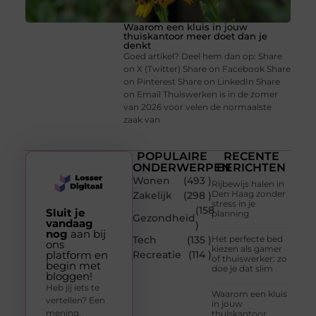
Waarom een kluis in jouw
thuiskantoor meer doet dan je
denkt
Goed artikel? Deel hem dan op: Share
on X (Twitter) Share on Facebook Share
on Pinterest Share on LinkedIn Share
on Email Thuiswerken is in de zomer
van 2026 voor velen de normaalste
zaak van
POPULAIRE
RECENTE
ONDERWERPEN
BERICHTEN
Wonen
(493 )
Rijbewijs halen in
Den Haag zonder
Zakelijk
(298 )
stress in je
(158
Sluit je
planning
Gezondheid
vandaag
)
nog
aan bij
Tech
(135 )
Het perfecte bed
ons
kiezen als gamer
platform en
Recreatie
(114 )
of thuiswerker: zo
begin met
doe je dat slim
bloggen!
Heb jij iets te
Waarom een kluis
vertellen? Een
in jouw
mening,
thuiskantoor