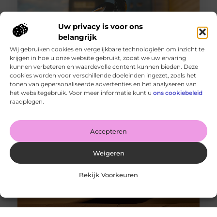
Uw privacy is voor ons
belangrijk
Wij gebruiken cookies en vergelijkbare technologieën om inzicht te
krijgen in hoe u onze website gebruikt, zodat we uw ervaring
kunnen verbeteren en waardevolle content kunnen bieden. Deze
cookies worden voor verschillende doeleinden ingezet, zoals het
Auto- of motortransporter kopen, wat zijn de
tonen van gepersonaliseerde advertenties en het analyseren van
aandachtspunten?
het websitegebruik. Voor meer informatie kunt u
ons cookiebeleid
Goed artikel? Deel hem dan op: Share on X (Twitter)
raadplegen.
Share on Facebook Share on Pinterest Share on
LinkedIn Share
Accepteren
Weigeren
Bekijk Voorkeuren