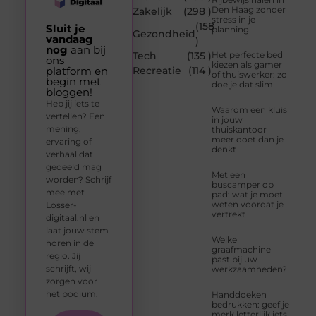
Den Haag zonder
Zakelijk
(298 )
stress in je
(158
Sluit je
planning
Gezondheid
vandaag
)
nog
aan bij
Tech
(135 )
Het perfecte bed
ons
kiezen als gamer
platform en
Recreatie
(114 )
of thuiswerker: zo
begin met
doe je dat slim
bloggen!
Heb jij iets te
Waarom een kluis
vertellen? Een
in jouw
mening,
thuiskantoor
meer doet dan je
ervaring of
denkt
verhaal dat
gedeeld mag
Met een
worden? Schrijf
buscamper op
mee met
pad: wat je moet
weten voordat je
Losser-
vertrekt
digitaal.nl en
laat jouw stem
Welke
horen in de
graafmachine
regio. Jij
past bij uw
schrijft, wij
werkzaamheden?
zorgen voor
het podium.
Handdoeken
bedrukken: geef je
merk letterlijk iets