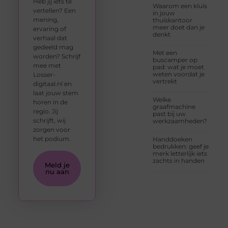
Heb jij iets te
Waarom een kluis
vertellen? Een
in jouw
mening,
thuiskantoor
meer doet dan je
ervaring of
denkt
verhaal dat
gedeeld mag
Met een
worden? Schrijf
buscamper op
mee met
pad: wat je moet
weten voordat je
Losser-
vertrekt
digitaal.nl en
laat jouw stem
Welke
horen in de
graafmachine
regio. Jij
past bij uw
schrijft, wij
werkzaamheden?
zorgen voor
het podium.
Handdoeken
bedrukken: geef je
merk letterlijk iets
zachts in handen
Meld je
nu aan