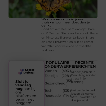
Waarom een kluis in jouw
thuiskantoor meer doet dan je
denkt
Goed artikel? Deel hem dan op: Share
on X (Twitter) Share on Facebook Share
on Pinterest Share on LinkedIn Share
on Email Thuiswerken is in de zomer
van 2026 voor velen de normaalste
zaak van
POPULAIRE
RECENTE
ONDERWERPEN
BERICHTEN
Wonen
(493 )
Rijbewijs halen in
Den Haag zonder
Zakelijk
(298 )
stress in je
(158
Sluit je
planning
Gezondheid
vandaag
)
nog
aan bij
Tech
(135 )
Het perfecte bed
ons
kiezen als gamer
platform en
Recreatie
(114 )
of thuiswerker: zo
begin met
doe je dat slim
bloggen!