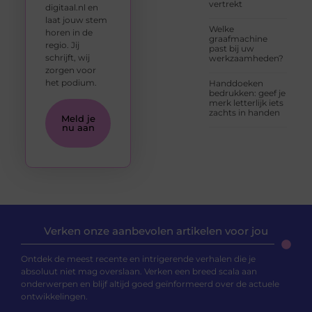
vertrekt
digitaal.nl en
laat jouw stem
Welke
horen in de
graafmachine
regio. Jij
past bij uw
schrijft, wij
werkzaamheden?
zorgen voor
het podium.
Handdoeken
bedrukken: geef je
merk letterlijk iets
zachts in handen
Meld je
nu aan
Verken onze aanbevolen artikelen voor jou
Ontdek de meest recente en intrigerende verhalen die je
absoluut niet mag overslaan. Verken een breed scala aan
onderwerpen en blijf altijd goed geïnformeerd over de actuele
ontwikkelingen.