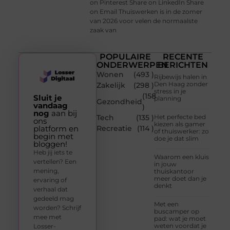
on Pinterest Share on LinkedIn Share
on Email Thuiswerken is in de zomer
van 2026 voor velen de normaalste
zaak van
POPULAIRE
RECENTE
ONDERWERPEN
BERICHTEN
Wonen
(493 )
Rijbewijs halen in
Den Haag zonder
Zakelijk
(298 )
stress in je
(158
Sluit je
planning
Gezondheid
vandaag
)
nog
aan bij
Tech
(135 )
Het perfecte bed
ons
kiezen als gamer
platform en
Recreatie
(114 )
of thuiswerker: zo
begin met
doe je dat slim
bloggen!
Heb jij iets te
Waarom een kluis
vertellen? Een
in jouw
mening,
thuiskantoor
meer doet dan je
ervaring of
denkt
verhaal dat
gedeeld mag
Met een
worden? Schrijf
buscamper op
mee met
pad: wat je moet
weten voordat je
Losser-