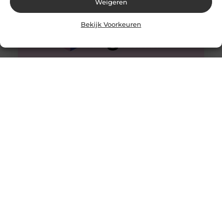
Weigeren
Bekijk Voorkeuren
Licht, beeld en geluid. Het draait allemaal om een brand
experience
Goed artikel? Deel hem dan op: Share on X (Twitter)
Share on Facebook Share on Pinterest Share on
LinkedIn Share