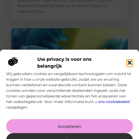
Goed artikel? Deel hem dan op: Share on X (Twitter)
Share on Facebook Share on Pinterest Share on
LinkedIn Share
Uw privacy is voor ons
belangrijk
Wij gebruiken cookies en vergelijkbare technologieën om inzicht te
krijgen in hoe u onze website gebruikt, zodat we uw ervaring
kunnen verbeteren en waardevolle content kunnen bieden. Deze
cookies worden voor verschillende doeleinden ingezet, zoals het
Printen bij een 3d print service
tonen van gepersonaliseerde advertenties en het analyseren van
Goed artikel? Deel hem dan op: Share on X (Twitter)
het websitegebruik. Voor meer informatie kunt u
ons cookiebeleid
Share on Facebook Share on Pinterest Share on
raadplegen.
LinkedIn Share
Accepteren