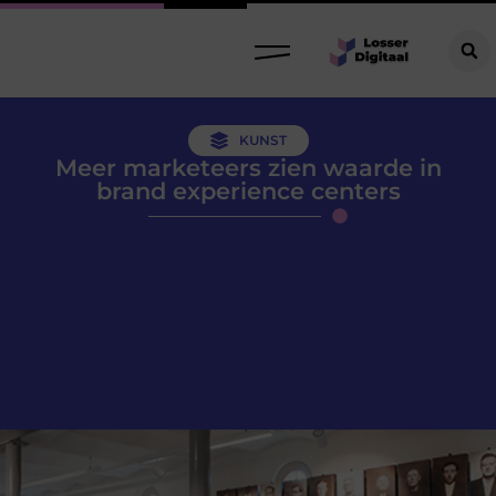
KUNST
Meer marketeers zien waarde in
brand experience centers