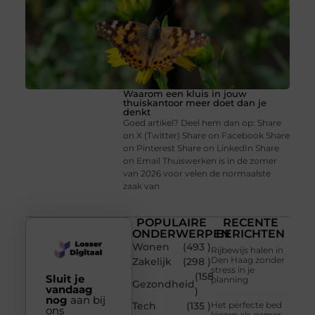
Waarom een kluis in jouw
thuiskantoor meer doet dan je
denkt
Goed artikel? Deel hem dan op: Share
on X (Twitter) Share on Facebook Share
on Pinterest Share on LinkedIn Share
on Email Thuiswerken is in de zomer
van 2026 voor velen de normaalste
zaak van
POPULAIRE
RECENTE
ONDERWERPEN
BERICHTEN
Wonen
(493 )
Rijbewijs halen in
Den Haag zonder
Zakelijk
(298 )
stress in je
(158
Sluit je
planning
Gezondheid
vandaag
)
nog
aan bij
Tech
(135 )
Het perfecte bed
ons
kiezen als gamer