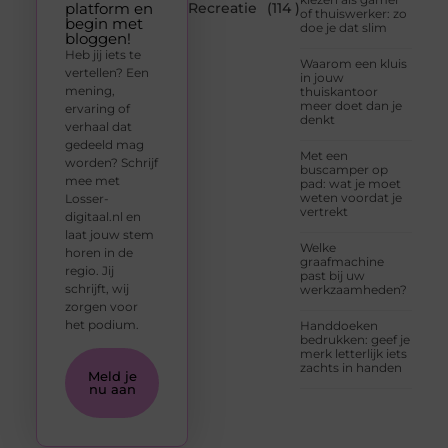
platform en
Recreatie
(114 )
of thuiswerker: zo
begin met
doe je dat slim
bloggen!
Heb jij iets te
Waarom een kluis
vertellen? Een
in jouw
mening,
thuiskantoor
meer doet dan je
ervaring of
denkt
verhaal dat
gedeeld mag
Met een
worden? Schrijf
buscamper op
mee met
pad: wat je moet
weten voordat je
Losser-
vertrekt
digitaal.nl en
laat jouw stem
Welke
horen in de
graafmachine
regio. Jij
past bij uw
schrijft, wij
werkzaamheden?
zorgen voor
het podium.
Handdoeken
bedrukken: geef je
merk letterlijk iets
zachts in handen
Meld je
nu aan