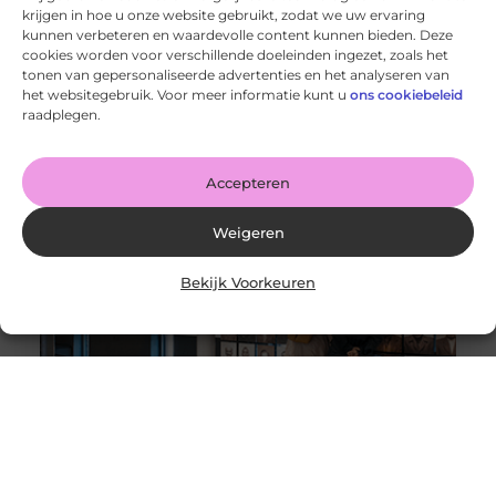
krijgen in hoe u onze website gebruikt, zodat we uw ervaring
kunnen verbeteren en waardevolle content kunnen bieden. Deze
cookies worden voor verschillende doeleinden ingezet, zoals het
Printen bij een 3d print service
tonen van gepersonaliseerde advertenties en het analyseren van
Goed artikel? Deel hem dan op: Share on X (Twitter)
het websitegebruik. Voor meer informatie kunt u
ons cookiebeleid
Share on Facebook Share on Pinterest Share on
raadplegen.
LinkedIn Share
Accepteren
Weigeren
Bekijk Voorkeuren
Meer marketeers zien waarde in brand experience
centers
Goed artikel? Deel hem dan op: Share on X (Twitter)
Share on Facebook Share on Pinterest Share on