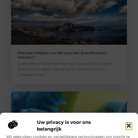
Wanneer hebben we het over een Scandinavisch
interieur?
Goed artikel? Deel hem dan op: Share on X (Twitter)
Share on Facebook Share on Pinterest Share on
LinkedIn Share
Uw privacy is voor ons
belangrijk
Wij gebruiken cookies en vergelijkbare technologieën om inzicht te