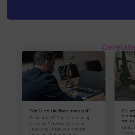
Gerelate
Wat is de Haviltex maatstaf?
Duurz
veran
Goed artikel? Deel hem dan op:
we re
Share on X (Twitter) Share on
Goed a
Facebook Share on Pinterest
Share 
Share on LinkedIn Share