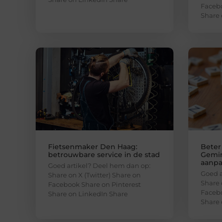
Facebo
Share 
Fietsenmaker Den Haag:
Beter
betrouwbare service in de stad
Gemin
aanp
Goed artikel? Deel hem dan op:
Goed a
Share on X (Twitter) Share on
Share 
Facebook Share on Pinterest
Facebo
Share on LinkedIn Share
Share 