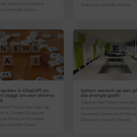
ok Share on Pinterest
Share on LinkedIn Share
on LinkedIn Share
 ranken in ChatGPT en
Samen werken op een p
i vraagt om een slimme
die energie geeft
ak
Goed artikel? Deel hem dan
rtikel? Deel hem dan op:
Share on X (Twitter) Share o
on X (Twitter) Share on
Facebook Share on Pinteres
ok Share on Pinterest
Share on LinkedIn Share
on LinkedIn Share