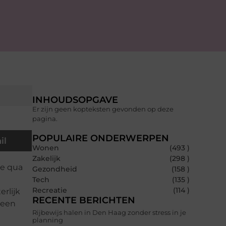
INHOUDSOPGAVE
Er zijn geen kopteksten gevonden op deze
pagina.
POPULAIRE ONDERWERPEN
il
Wonen
(493 )
Zakelijk
(298 )
ee qua
Gezondheid
(158 )
Tech
(135 )
Recreatie
(114 )
erlijk
RECENTE BERICHTEN
 een
Rijbewijs halen in Den Haag zonder stress in je
planning