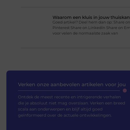
Waarom een kluis in jouw thuiskan
Goed artikel? Deel hem dan op: Share on
Pinterest Share on LinkedIn Share on Em
voor velen de normaalste zaak van
Verken onze aanbevolen artikelen voor jou
Ontdek de meest recente en intrigerende verhalen
die je absoluut niet mag overslaan. Verken een breed
scala aan onderwerpen en blijf altijd goed
geïnformeerd over de actuele ontwikkelingen.