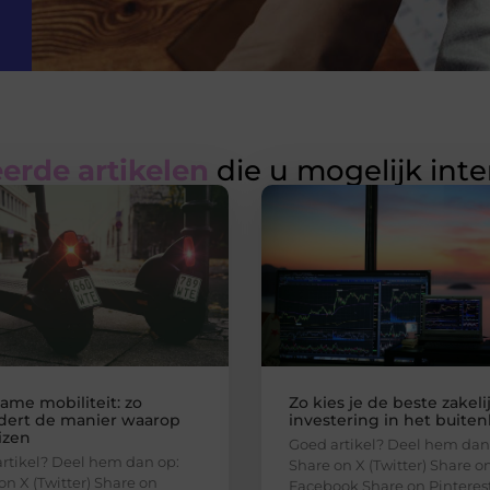
erde artikelen
die u mogelijk int
ame mobiliteit: zo
Zo kies je de beste zakeli
dert de manier waarop
investering in het buite
izen
Goed artikel? Deel hem dan
rtikel? Deel hem dan op:
Share on X (Twitter) Share o
on X (Twitter) Share on
Facebook Share on Pinteres