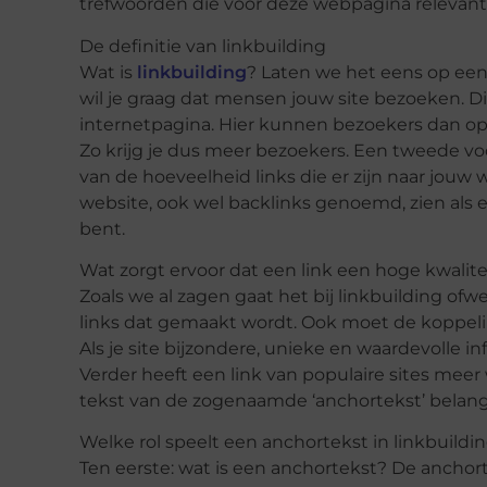
trefwoorden die voor deze webpagina relevant 
De definitie van linkbuilding
Wat is
linkbuilding
? Laten we het eens op een
wil je graag dat mensen jouw site bezoeken. D
internetpagina. Hier kunnen bezoekers dan op
Zo krijg je dus meer bezoekers. Een tweede vo
van de hoeveelheid links die er zijn naar jouw
website, ook wel backlinks genoemd, zien als
bent.
Wat zorgt ervoor dat een link een hoge kwalite
Zoals we al zagen gaat het bij linkbuilding of
links dat gemaakt wordt. Ook moet de koppeli
Als je site bijzondere, unieke en waardevolle in
Verder heeft een link van populaire sites mee
tekst van de zogenaamde ‘anchortekst’ belangr
Welke rol speelt een anchortekst in linkbuildi
Ten eerste: wat is een anchortekst? De anchorte