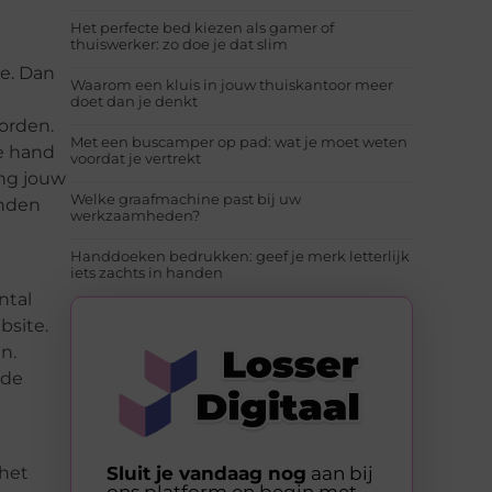
Het perfecte bed kiezen als gamer of
thuiswerker: zo doe je dat slim
te. Dan
Waarom een kluis in jouw thuiskantoor meer
doet dan je denkt
orden.
Met een buscamper op pad: wat je moet weten
de hand
voordat je vertrekt
ing jouw
Welke graafmachine past bij uw
inden
werkzaamheden?
Handdoeken bedrukken: geef je merk letterlijk
iets zachts in handen
ntal
bsite.
n.
 de
Sluit je vandaag nog
aan bij
 het