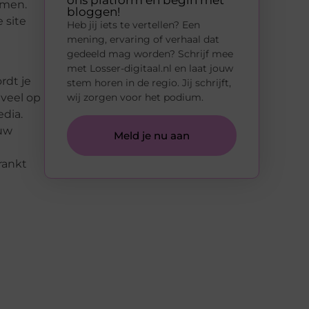
ons platform en begin met
omen.
bloggen!
 site
Heb jij iets te vertellen? Een
mening, ervaring of verhaal dat
gedeeld mag worden? Schrijf mee
met Losser-digitaal.nl en laat jouw
rdt
je
stem horen in de regio. Jij schrijft,
 veel op
wij zorgen voor het podium.
edia.
ouw
Meld je nu aan
rankt