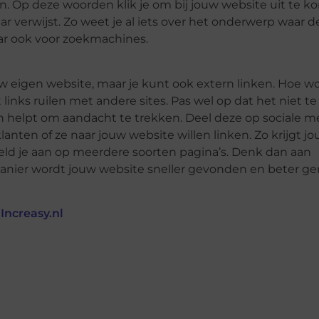
n. Op deze woorden klik je om bij jouw website uit te k
ar verwijst. Zo weet je al iets over het onderwerp waar de
aar ook voor zoekmachines.
uw eigen website, maar je kunt ook extern linken. Hoe
wo
inks ruilen met andere sites. Pas wel op dat het niet te
len helpt om aandacht te trekken. Deel deze op sociale m
lanten of ze naar jouw website willen linken. Zo krijgt j
meld je aan op meerdere soorten pagina’s. Denk dan aan
manier wordt jouw website sneller gevonden en beter ge
r
Increasy.nl