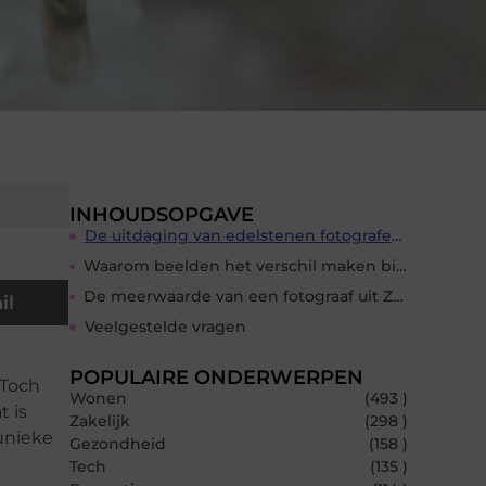
INHOUDSOPGAVE
De uitdaging van edelstenen fotograferen
Waarom beelden het verschil maken bij verkoop
De meerwaarde van een fotograaf uit Zundert
il
Veelgestelde vragen
POPULAIRE ONDERWERPEN
 Toch
Wonen
(493 )
 is
Zakelijk
(298 )
unieke
Gezondheid
(158 )
Tech
(135 )