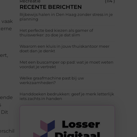
Recreatie
(114 )
RECENTE BERICHTEN
Rijbewijs halen in Den Haag zonder stress in je
planning
n vaak
terne
Het perfecte bed kiezen als gamer of
thuiswerker: zo doe je dat slim
Waarom een kluis in jouw thuiskantoor meer
doet dan je denkt
ert,
Met een buscamper op pad: wat je moet weten
voordat je vertrekt
Welke graafmachine past bij uw
werkzaamheden?
Handdoeken bedrukken: geef je merk letterlijk
evende
iets zachts in handen
s
 Dit
rschil