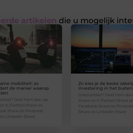
erde artikelen
die u mogelijk int
ame mobiliteit: zo
Zo kies je de beste zakeli
dert de manier waarop
investering in het buite
izen
Goed artikel? Deel hem dan
rtikel? Deel hem dan op:
Share on X (Twitter) Share o
on X (Twitter) Share on
Facebook Share on Pinteres
ok Share on Pinterest
Share on LinkedIn Share
on LinkedIn Share