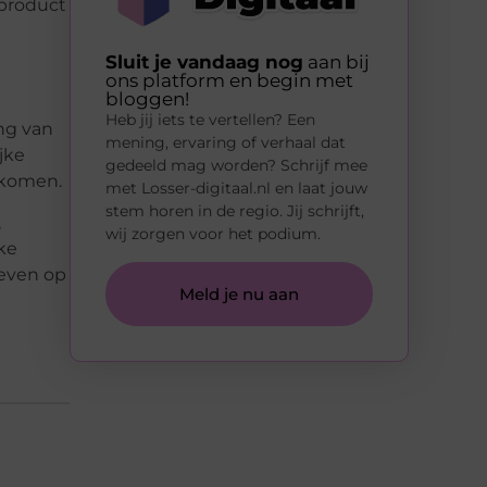
 product
Sluit je vandaag nog
aan bij
ons platform en begin met
bloggen!
Heb jij iets te vertellen? Een
ang van
mening, ervaring of verhaal dat
jke
gedeeld mag worden? Schrijf mee
 komen.
met Losser-digitaal.nl en laat jouw
stem horen in de regio. Jij schrijft,
,
wij zorgen voor het podium.
ke
leven op
Meld je nu aan