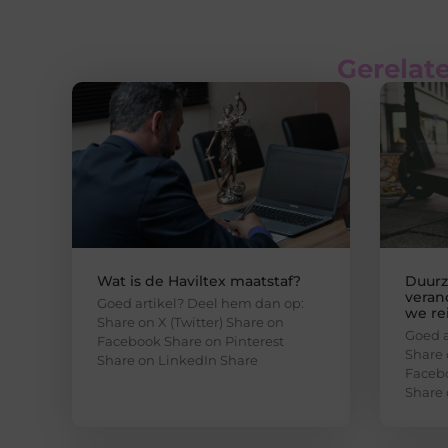
Gerelate
Wat is de Haviltex maatstaf?
Duurz
veran
Goed artikel? Deel hem dan op:
we re
Share on X (Twitter) Share on
Goed a
Facebook Share on Pinterest
Share 
Share on LinkedIn Share
Facebo
Share 