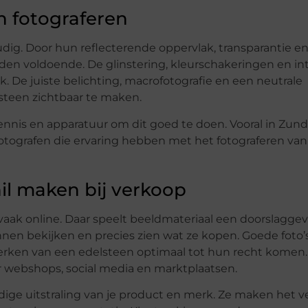
n fotograferen
udig. Door hun reflecterende oppervlak, transparantie e
elden voldoende. De glinstering, kleurschakeringen en in
De juiste belichting, macrofotografie en een neutrale
 steen zichtbaar te maken.
ennis en apparatuur om dit goed te doen. Vooral in Zund
tografen die ervaring hebben met het fotograferen van
l maken bij verkoop
t vaak online. Daar speelt beeldmateriaal een doorslagg
unnen bekijken en precies zien wat ze kopen. Goede foto’
ken van een edelsteen optimaal tot hun recht komen.
r webshops, social media en marktplaatsen.
ige uitstraling van je product en merk. Ze maken het ve