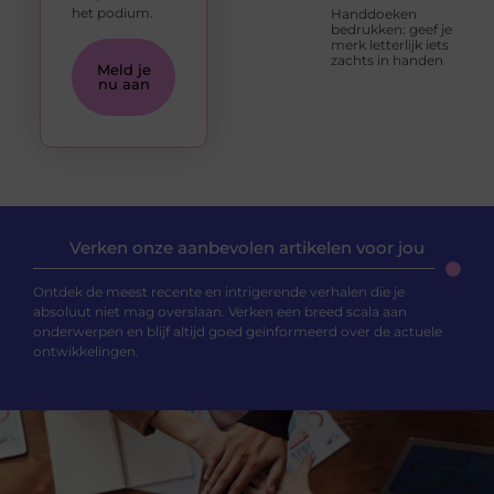
het podium.
Handdoeken
bedrukken: geef je
merk letterlijk iets
zachts in handen
Meld je
nu aan
Verken onze aanbevolen artikelen voor jou
Ontdek de meest recente en intrigerende verhalen die je
absoluut niet mag overslaan. Verken een breed scala aan
onderwerpen en blijf altijd goed geïnformeerd over de actuele
ontwikkelingen.