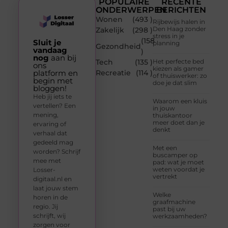
POPULAIRE
RECENTE
ONDERWERPEN
BERICHTEN
Wonen
(493 )
Rijbewijs halen in
Den Haag zonder
Zakelijk
(298 )
stress in je
(158
Sluit je
planning
Gezondheid
vandaag
)
nog
aan bij
Tech
(135 )
Het perfecte bed
ons
kiezen als gamer
platform en
Recreatie
(114 )
of thuiswerker: zo
begin met
doe je dat slim
bloggen!
Heb jij iets te
Waarom een kluis
vertellen? Een
in jouw
mening,
thuiskantoor
meer doet dan je
ervaring of
denkt
verhaal dat
gedeeld mag
Met een
worden? Schrijf
buscamper op
mee met
pad: wat je moet
weten voordat je
Losser-
vertrekt
digitaal.nl en
laat jouw stem
Welke
horen in de
graafmachine
regio. Jij
past bij uw
schrijft, wij
werkzaamheden?
zorgen voor