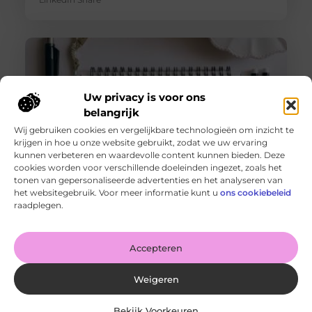
Uw privacy is voor ons
belangrijk
Wij gebruiken cookies en vergelijkbare technologieën om inzicht te
krijgen in hoe u onze website gebruikt, zodat we uw ervaring
kunnen verbeteren en waardevolle content kunnen bieden. Deze
cookies worden voor verschillende doeleinden ingezet, zoals het
tonen van gepersonaliseerde advertenties en het analyseren van
De voordelen van het drukken van kalenders voor jouw
het websitegebruik. Voor meer informatie kunt u
ons cookiebeleid
bedrijf!
raadplegen.
Goed artikel? Deel hem dan op: Share on X (Twitter)
Share on Facebook Share on Pinterest Share on
LinkedIn Share
Accepteren
Weigeren
Bekijk Voorkeuren