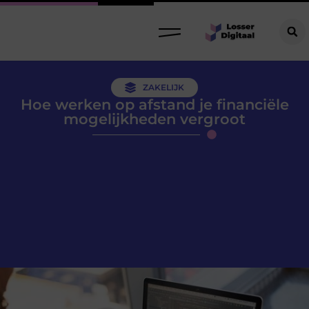
ZAKELIJK
Hoe werken op afstand je financiële
mogelijkheden vergroot