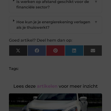
Is werken op afstand geschikt voor de
▼
financiële sector?
Hoe kun je je energierekening verlagen
▼
als je thuiswerkt?
Goed artikel? Deel hem dan op:
X
Facebook
Pinterest
LinkedIn
Email
(Twitter)
Tags:
Lees deze
artikelen
voor meer inzicht