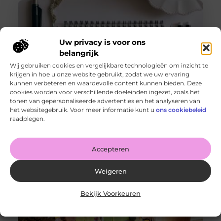
Uw privacy is voor ons
belangrijk
Wij gebruiken cookies en vergelijkbare technologieën om inzicht te
krijgen in hoe u onze website gebruikt, zodat we uw ervaring
kunnen verbeteren en waardevolle content kunnen bieden. Deze
cookies worden voor verschillende doeleinden ingezet, zoals het
tonen van gepersonaliseerde advertenties en het analyseren van
De voordelen van het drukken van kalenders voor jouw
het websitegebruik. Voor meer informatie kunt u
ons cookiebeleid
bedrijf!
raadplegen.
Goed artikel? Deel hem dan op: Share on X (Twitter)
Share on Facebook Share on Pinterest Share on
LinkedIn Share
Accepteren
Weigeren
Bekijk Voorkeuren