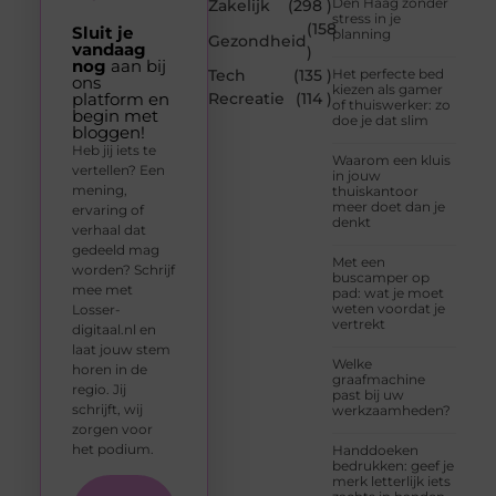
Den Haag zonder
Zakelijk
(298 )
stress in je
(158
Sluit je
planning
Gezondheid
vandaag
)
nog
aan bij
Tech
(135 )
Het perfecte bed
ons
kiezen als gamer
platform en
Recreatie
(114 )
of thuiswerker: zo
begin met
doe je dat slim
bloggen!
Heb jij iets te
Waarom een kluis
vertellen? Een
in jouw
mening,
thuiskantoor
meer doet dan je
ervaring of
denkt
verhaal dat
gedeeld mag
Met een
worden? Schrijf
buscamper op
mee met
pad: wat je moet
weten voordat je
Losser-
vertrekt
digitaal.nl en
laat jouw stem
Welke
horen in de
graafmachine
regio. Jij
past bij uw
schrijft, wij
werkzaamheden?
zorgen voor
het podium.
Handdoeken
bedrukken: geef je
merk letterlijk iets