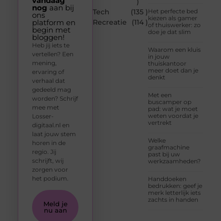
vandaag
)
nog
aan bij
Tech
(135 )
Het perfecte bed
ons
kiezen als gamer
platform en
Recreatie
(114 )
of thuiswerker: zo
begin met
doe je dat slim
bloggen!
Heb jij iets te
Waarom een kluis
vertellen? Een
in jouw
mening,
thuiskantoor
meer doet dan je
ervaring of
denkt
verhaal dat
gedeeld mag
Met een
worden? Schrijf
buscamper op
mee met
pad: wat je moet
weten voordat je
Losser-
vertrekt
digitaal.nl en
laat jouw stem
Welke
horen in de
graafmachine
regio. Jij
past bij uw
schrijft, wij
werkzaamheden?
zorgen voor
het podium.
Handdoeken
bedrukken: geef je
merk letterlijk iets
zachts in handen
Meld je
nu aan