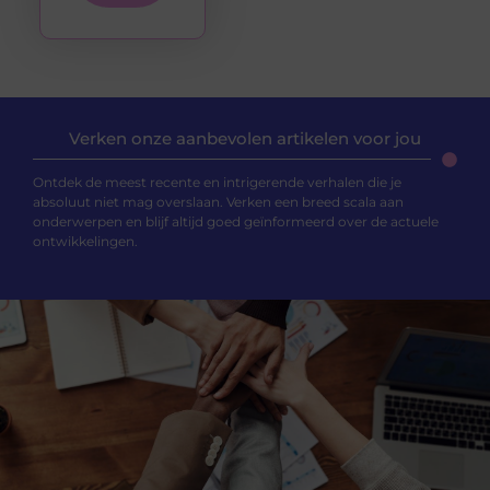
Verken onze aanbevolen artikelen voor jou
Ontdek de meest recente en intrigerende verhalen die je
absoluut niet mag overslaan. Verken een breed scala aan
onderwerpen en blijf altijd goed geïnformeerd over de actuele
ontwikkelingen.