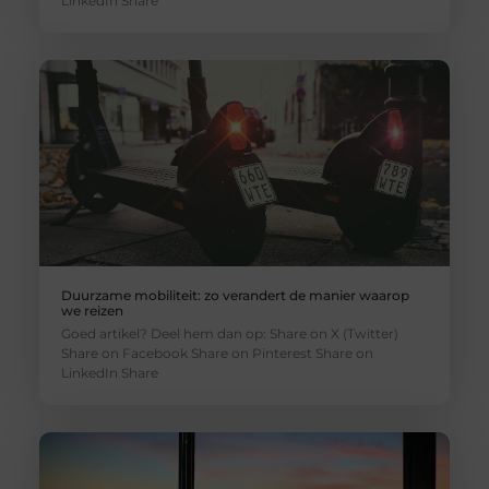
LinkedIn Share
Duurzame mobiliteit: zo verandert de manier waarop
we reizen
Goed artikel? Deel hem dan op: Share on X (Twitter)
Share on Facebook Share on Pinterest Share on
LinkedIn Share