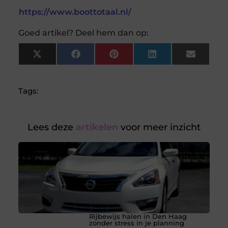
https://www.boottotaal.nl/
Goed artikel? Deel hem dan op:
X
Facebook
Pinterest
LinkedIn
Email
(Twitter)
Tags:
Lees deze
artikelen
voor meer inzicht
Rijbewijs halen in Den Haag
zonder stress in je planning