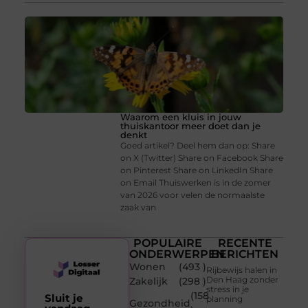
Waarom een kluis in jouw
thuiskantoor meer doet dan je
denkt
Goed artikel? Deel hem dan op: Share
on X (Twitter) Share on Facebook Share
on Pinterest Share on LinkedIn Share
on Email Thuiswerken is in de zomer
van 2026 voor velen de normaalste
zaak van
POPULAIRE
RECENTE
ONDERWERPEN
BERICHTEN
Wonen
(493 )
Rijbewijs halen in
Den Haag zonder
Zakelijk
(298 )
stress in je
(158
Sluit je
planning
Gezondheid