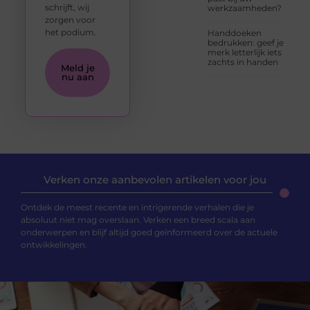
schrijft, wij
werkzaamheden?
zorgen voor
het podium.
Handdoeken
bedrukken: geef je
merk letterlijk iets
zachts in handen
Meld je
nu aan
Verken onze aanbevolen artikelen voor jou
Ontdek de meest recente en intrigerende verhalen die je
absoluut niet mag overslaan. Verken een breed scala aan
onderwerpen en blijf altijd goed geïnformeerd over de actuele
ontwikkelingen.