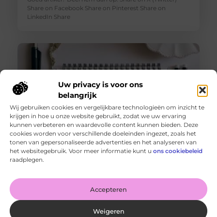
Share on Facebook Share on Pinterest Share on
LinkedIn Share
Uw privacy is voor ons
belangrijk
Wij gebruiken cookies en vergelijkbare technologieën om inzicht te
krijgen in hoe u onze website gebruikt, zodat we uw ervaring
kunnen verbeteren en waardevolle content kunnen bieden. Deze
cookies worden voor verschillende doeleinden ingezet, zoals het
tonen van gepersonaliseerde advertenties en het analyseren van
De voordelen van het drukken van kalenders voor jouw
het websitegebruik. Voor meer informatie kunt u
ons cookiebeleid
bedrijf!
raadplegen.
Goed artikel? Deel hem dan op: Share on X (Twitter)
Share on Facebook Share on Pinterest Share on
LinkedIn Share
Accepteren
Weigeren