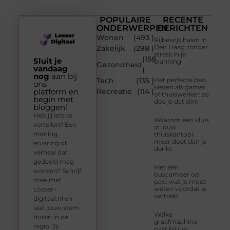
POPULAIRE
RECENTE
ONDERWERPEN
BERICHTEN
Wonen
(493 )
Rijbewijs halen in
Den Haag zonder
Zakelijk
(298 )
stress in je
(158
Sluit je
planning
Gezondheid
vandaag
)
nog
aan bij
Tech
(135 )
Het perfecte bed
ons
kiezen als gamer
platform en
Recreatie
(114 )
of thuiswerker: zo
begin met
doe je dat slim
bloggen!
Heb jij iets te
Waarom een kluis
vertellen? Een
in jouw
mening,
thuiskantoor
meer doet dan je
ervaring of
denkt
verhaal dat
gedeeld mag
Met een
worden? Schrijf
buscamper op
mee met
pad: wat je moet
weten voordat je
Losser-
vertrekt
digitaal.nl en
laat jouw stem
Welke
horen in de
graafmachine
regio. Jij
past bij uw