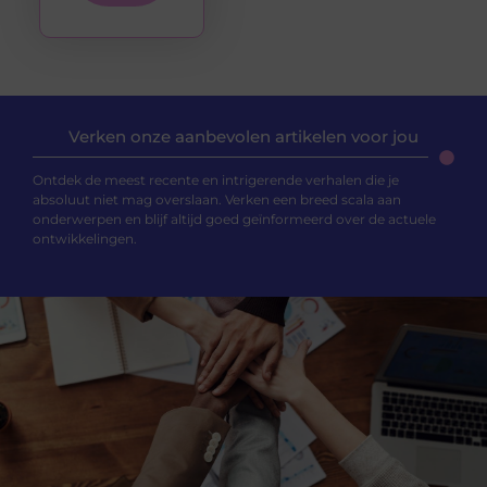
Verken onze aanbevolen artikelen voor jou
Ontdek de meest recente en intrigerende verhalen die je
absoluut niet mag overslaan. Verken een breed scala aan
onderwerpen en blijf altijd goed geïnformeerd over de actuele
ontwikkelingen.