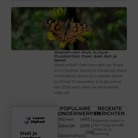
Waarom een kluis in jouw
thuiskantoor meer doet dan je
denkt
Goed artikel? Deel hem dan op: Share
on X (Twitter) Share on Facebook Share
on Pinterest Share on LinkedIn Share
on Email Thuiswerken is in de zomer
van 2026 voor velen de normaalste
zaak van
POPULAIRE
RECENTE
ONDERWERPEN
BERICHTEN
Wonen
(493 )
Rijbewijs halen in
Den Haag zonder
Zakelijk
(298 )
stress in je
(158
Sluit je
planning
Gezondheid
vandaag