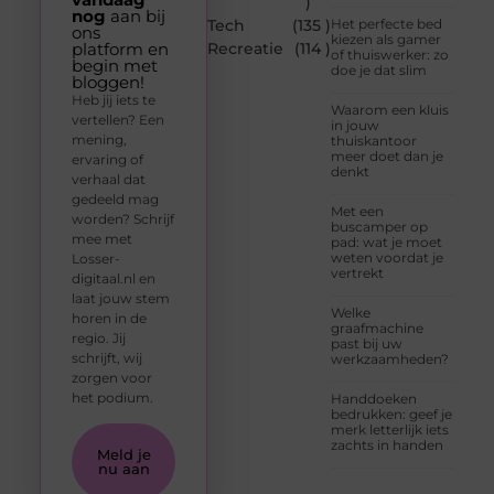
)
nog
aan bij
Tech
(135 )
Het perfecte bed
ons
kiezen als gamer
platform en
Recreatie
(114 )
of thuiswerker: zo
begin met
doe je dat slim
bloggen!
Heb jij iets te
Waarom een kluis
vertellen? Een
in jouw
mening,
thuiskantoor
meer doet dan je
ervaring of
denkt
verhaal dat
gedeeld mag
Met een
worden? Schrijf
buscamper op
mee met
pad: wat je moet
weten voordat je
Losser-
vertrekt
digitaal.nl en
laat jouw stem
Welke
horen in de
graafmachine
regio. Jij
past bij uw
schrijft, wij
werkzaamheden?
zorgen voor
het podium.
Handdoeken
bedrukken: geef je
merk letterlijk iets
zachts in handen
Meld je
nu aan