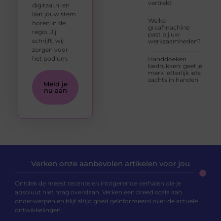
vertrekt
digitaal.nl en
laat jouw stem
Welke
horen in de
graafmachine
regio. Jij
past bij uw
schrijft, wij
werkzaamheden?
zorgen voor
het podium.
Handdoeken
bedrukken: geef je
merk letterlijk iets
zachts in handen
Meld je
nu aan
Verken onze aanbevolen artikelen voor jou
Ontdek de meest recente en intrigerende verhalen die je
absoluut niet mag overslaan. Verken een breed scala aan
onderwerpen en blijf altijd goed geïnformeerd over de actuele
ontwikkelingen.