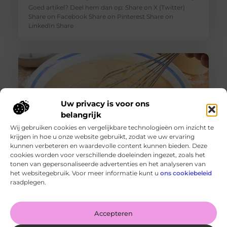
Goed artikel? Deel hem dan op: Share on X (Twitter)
Share on Facebook Share on Pinterest Share on
LinkedIn Share
Uw privacy is voor ons
belangrijk
Wij gebruiken cookies en vergelijkbare technologieën om inzicht te
krijgen in hoe u onze website gebruikt, zodat we uw ervaring
kunnen verbeteren en waardevolle content kunnen bieden. Deze
cookies worden voor verschillende doeleinden ingezet, zoals het
Mixen: de perfecte basis voor al je bakavonturen
tonen van gepersonaliseerde advertenties en het analyseren van
Goed artikel? Deel hem dan op: Share on X (Twitter)
het websitegebruik. Voor meer informatie kunt u
ons cookiebeleid
Share on Facebook Share on Pinterest Share on
raadplegen.
LinkedIn Share
Accepteren