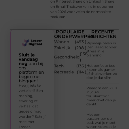
on Pinterest Share on LinkedIn Share
on Email Thuiswerken is in de zomer
van 2026 voor velen de normaalste
zaak van
POPULAIRE
RECENTE
ONDERWERPEN
BERICHTEN
Wonen
(493 )
Rijbewijs halen in
Den Haag zonder
Zakelijk
(298 )
stress in je
(158
Sluit je
planning
Gezondheid
vandaag
)
nog
aan bij
Tech
(135 )
Het perfecte bed
ons
kiezen als gamer
platform en
Recreatie
(114 )
of thuiswerker: zo
begin met
doe je dat slim
bloggen!
Heb jij iets te
Waarom een kluis
vertellen? Een
in jouw
mening,
thuiskantoor
meer doet dan je
ervaring of
denkt
verhaal dat
gedeeld mag
Met een
worden? Schrijf
buscamper op
mee met
pad: wat je moet
weten voordat je
Losser-