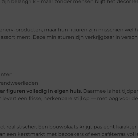
n belangrijk – maar zonder mensen blijft het decor le
 scenery-producten, maar hun figuren zijn misschien wel 
sortiment. Deze miniaturen zijn verkrijgbaar in versch
anten
brandweerlieden
r figuren volledig in eigen huis.
Daarmee is het tijdpe
t levert een frisse, herkenbare stijl op — met oog voor de
t realistischer. Een bouwplaats krijgt pas echt karakter 
an een kerstmarkt met bezoekers of een caféterras vol 