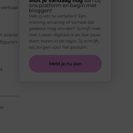
Sluit je vandaag nog
aan bij
ons platform en begin met
 verhaal
bloggen!
Heb jij iets te vertellen? Een
mening, ervaring of verhaal dat
gedeeld mag worden? Schrijf mee
en scène
met Losser-digitaal.nl en laat jouw
stem horen in de regio. Jij schrijft,
 figuren
wij zorgen voor het podium.
Meld je nu aan
ot
uw