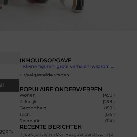
INHOUDSOPGAVE
Kleine figuren, grote verhalen: waarom Faller figuren uw modelbaan tot leven brengen
Veelgestelde vragen
il
POPULAIRE ONDERWERPEN
Wonen
(493 )
Zakelijk
(298 )
Gezondheid
(158 )
Tech
(135 )
Recreatie
(114 )
RECENTE BERICHTEN
eggen,
Rijbewijs halen in Den Haag zonder stress in je