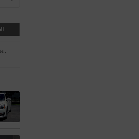
il
es
,