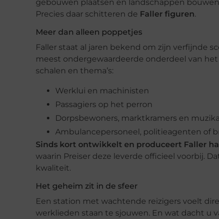
gebouwen plaatsen en landschappen bouwen zij
Precies daar schitteren de
Faller figuren
.
Meer dan alleen poppetjes
Faller staat al jaren bekend om zijn verfijnde
meest ondergewaardeerde onderdeel van het as
schalen en thema’s:
Werklui en machinisten
Passagiers op het perron
Dorpsbewoners, marktkramers en muzik
Ambulancepersoneel, politieagenten of 
Sinds kort ontwikkelt en produceert Faller haa
waarin Preiser deze leverde officieel voorbij. Da
kwaliteit.
Het geheim zit in de sfeer
Een station met wachtende reizigers voelt direc
werklieden staan te sjouwen. En wat dacht u v