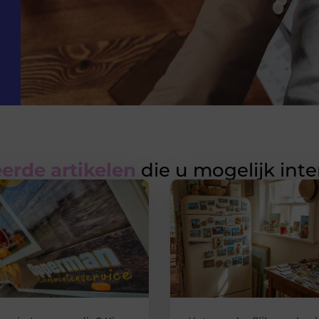
erde artikelen
die u mogelijk int