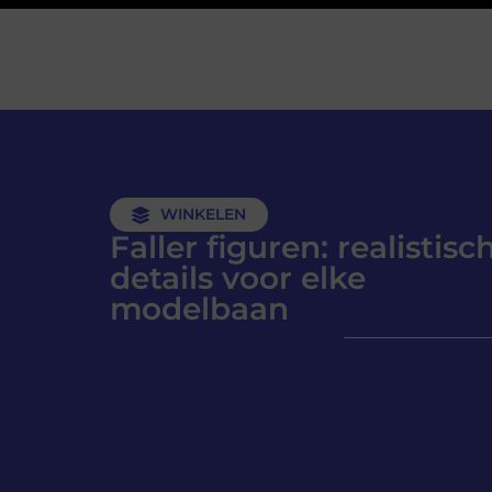
WINKELEN
Faller figuren: realistisc
details voor elke
modelbaan