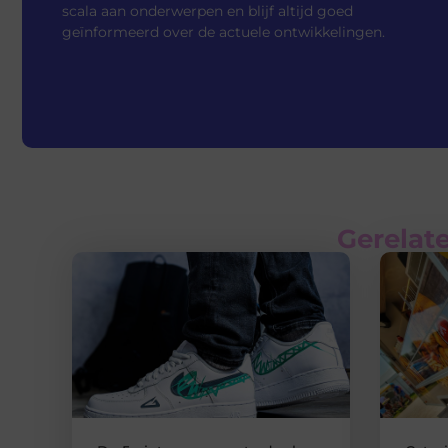
scala aan onderwerpen en blijf altijd goed
geïnformeerd over de actuele ontwikkelingen.
Gerelate