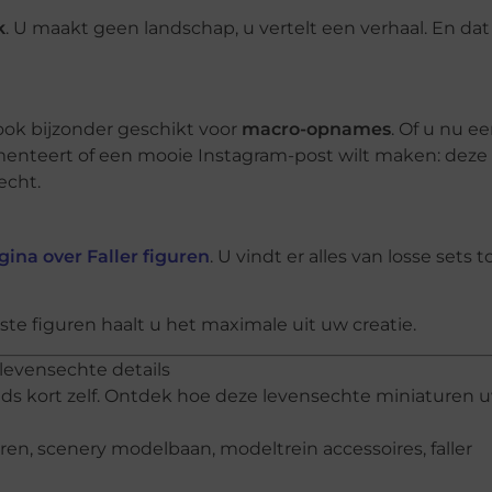
k
. U maakt geen landschap, u vertelt een verhaal. En dat
 ook bijzonder geschikt voor
macro-opnames
. Of u nu e
menteert of een mooie Instagram-post wilt maken: deze
echt.
ina over Faller figuren
. U vindt er alles van losse sets t
iste figuren haalt u het maximale uit uw creatie.
levensechte details
nds kort zelf. Ontdek hoe deze levensechte miniaturen 
uren, scenery modelbaan, modeltrein accessoires, faller