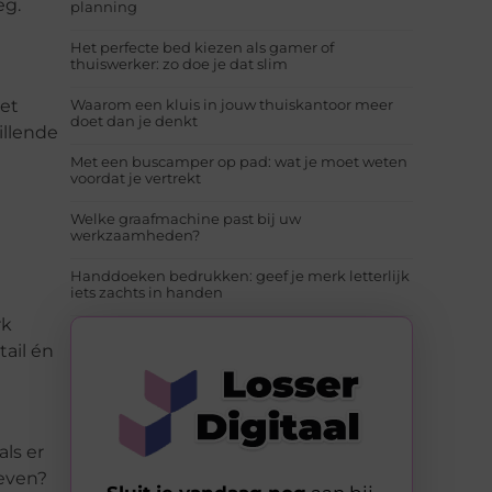
eg.
planning
Het perfecte bed kiezen als gamer of
thuiswerker: zo doe je dat slim
het
Waarom een kluis in jouw thuiskantoor meer
doet dan je denkt
illende
Met een buscamper op pad: wat je moet weten
voordat je vertrekt
Welke graafmachine past bij uw
werkzaamheden?
Handdoeken bedrukken: geef je merk letterlijk
iets zachts in handen
rk
tail én
als er
leven?