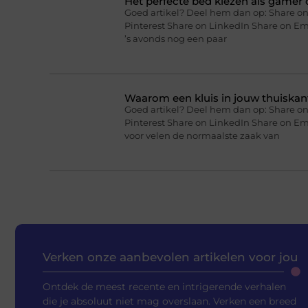
Het perfecte bed kiezen als gamer o
Goed artikel? Deel hem dan op: Share on
Pinterest Share on LinkedIn Share on Ema
’s avonds nog een paar
Waarom een kluis in jouw thuiskan
Goed artikel? Deel hem dan op: Share on
Pinterest Share on LinkedIn Share on Em
voor velen de normaalste zaak van
Verken onze aanbevolen artikelen voor jou
Ontdek de meest recente en intrigerende verhalen
die je absoluut niet mag overslaan. Verken een breed