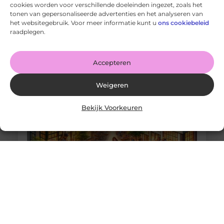
cookies worden voor verschillende doeleinden ingezet, zoals het
Mixen: de perfecte basis voor al je bakavonturen
tonen van gepersonaliseerde advertenties en het analyseren van
Goed artikel? Deel hem dan op: Share on X (Twitter)
het websitegebruik. Voor meer informatie kunt u
ons cookiebeleid
Share on Facebook Share on Pinterest Share on
raadplegen.
LinkedIn Share
Accepteren
Weigeren
Bekijk Voorkeuren
Elastische Veters: Het Geschenk Dat Altijd Past
Goed artikel? Deel hem dan op: Share on X (Twitter)
Share on Facebook Share on Pinterest Share on
LinkedIn Share