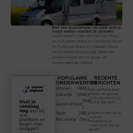
Met een buscamper op pad: wat je
moet weten voordat je vertrekt
Goed artikel? Deel hem dan op: Share
on X (Twitter) Share on Facebook Share
on Pinterest Share on LinkedIn Share
on Email Een buscamper biedt een
unieke manier om te reizen. Je
combineert de vrijheid
POPULAIRE
RECENTE
ONDERWERPEN
BERICHTEN
Wonen
(493 )
Het perfecte bed
kiezen als gamer
Zakelijk
(298 )
of thuiswerker: zo
(158
Sluit je
doe je dat slim
Gezondheid
vandaag
)
nog
aan bij
Tech
(135 )
Waarom een kluis
ons
in jouw
platform en
Recreatie
(114 )
thuiskantoor
begin met
meer doet dan je
bloggen!
denkt