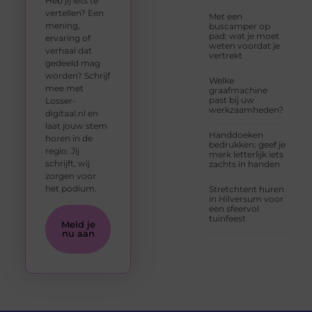
Heb jij iets te
vertellen? Een
Met een
mening,
buscamper op
pad: wat je moet
ervaring of
weten voordat je
verhaal dat
vertrekt
gedeeld mag
worden? Schrijf
Welke
mee met
graafmachine
past bij uw
Losser-
werkzaamheden?
digitaal.nl en
laat jouw stem
Handdoeken
horen in de
bedrukken: geef je
regio. Jij
merk letterlijk iets
schrijft, wij
zachts in handen
zorgen voor
het podium.
Stretchtent huren
in Hilversum voor
een sfeervol
tuinfeest
Meld je
nu aan