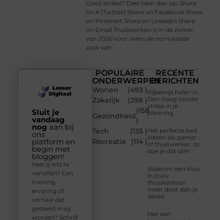
Goed artikel? Deel hem dan op: Share
on X (Twitter) Share on Facebook Share
on Pinterest Share on LinkedIn Share
on Email Thuiswerken is in de zomer
van 2026 voor velen de normaalste
zaak van
POPULAIRE
RECENTE
ONDERWERPEN
BERICHTEN
Wonen
(493 )
Rijbewijs halen in
Den Haag zonder
Zakelijk
(298 )
stress in je
(158
Sluit je
planning
Gezondheid
vandaag
)
nog
aan bij
Tech
(135 )
Het perfecte bed
ons
kiezen als gamer
platform en
Recreatie
(114 )
of thuiswerker: zo
begin met
doe je dat slim
bloggen!
Heb jij iets te
Waarom een kluis
vertellen? Een
in jouw
mening,
thuiskantoor
meer doet dan je
ervaring of
denkt
verhaal dat
gedeeld mag
Met een
worden? Schrijf