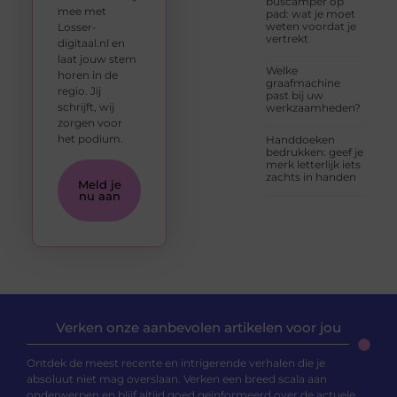
buscamper op
mee met
pad: wat je moet
weten voordat je
Losser-
vertrekt
digitaal.nl en
laat jouw stem
Welke
horen in de
graafmachine
regio. Jij
past bij uw
schrijft, wij
werkzaamheden?
zorgen voor
het podium.
Handdoeken
bedrukken: geef je
merk letterlijk iets
zachts in handen
Meld je
nu aan
Verken onze aanbevolen artikelen voor jou
Ontdek de meest recente en intrigerende verhalen die je
absoluut niet mag overslaan. Verken een breed scala aan
onderwerpen en blijf altijd goed geïnformeerd over de actuele