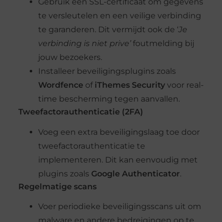
Gebruik een SSL-certificaat om gegevens
te versleutelen en een veilige verbinding
te garanderen. Dit vermijdt ook de ‘
Je
verbinding is niet prive’
foutmelding bij
jouw bezoekers.
Installeer beveiligingsplugins zoals
Wordfence
of
iThemes Security
voor real-
time bescherming tegen aanvallen.
Tweefactorauthenticatie (2FA)
Voeg een extra beveiligingslaag toe door
tweefactorauthenticatie te
implementeren. Dit kan eenvoudig met
plugins zoals
Google Authenticator
.
Regelmatige scans
Voer periodieke beveiligingsscans uit om
malware en andere bedreigingen op te