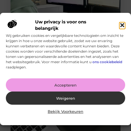
Uw privacy is voor ons
belangrijk
Wij gebruiken cookies en vergelijkbare technologieën om inzicht te
krijgen in hoe u onze website gebruikt, zodat we uw ervaring
Binnenkijken bij Teklab: Een Product Design Studio in
kunnen verbeteren en waardevolle content kunnen bieden. Deze
Actie
cookies worden voor verschillende doeleinden ingezet, zoals het
Goed artikel? Deel hem dan op: Share on X (Twitter)
tonen van gepersonaliseerde advertenties en het analyseren van
Share on Facebook Share on Pinterest Share on
het websitegebruik. Voor meer informatie kunt u
ons cookiebeleid
LinkedIn Share
raadplegen.
Accepteren
Weigeren
Bekijk Voorkeuren