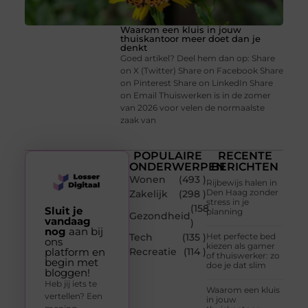
Waarom een kluis in jouw
thuiskantoor meer doet dan je
denkt
Goed artikel? Deel hem dan op: Share
on X (Twitter) Share on Facebook Share
on Pinterest Share on LinkedIn Share
on Email Thuiswerken is in de zomer
van 2026 voor velen de normaalste
zaak van
POPULAIRE
RECENTE
ONDERWERPEN
BERICHTEN
Wonen
(493 )
Rijbewijs halen in
Den Haag zonder
Zakelijk
(298 )
stress in je
(158
Sluit je
planning
Gezondheid
vandaag
)
nog
aan bij
Tech
(135 )
Het perfecte bed
ons
kiezen als gamer
platform en
Recreatie
(114 )
of thuiswerker: zo
begin met
doe je dat slim
bloggen!
Heb jij iets te
Waarom een kluis
vertellen? Een
in jouw