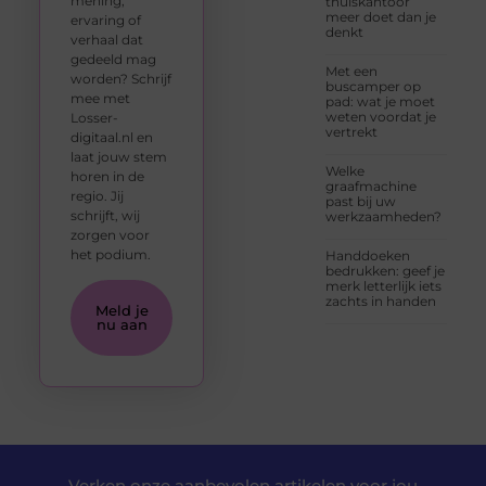
mening,
thuiskantoor
meer doet dan je
ervaring of
denkt
verhaal dat
gedeeld mag
Met een
worden? Schrijf
buscamper op
mee met
pad: wat je moet
weten voordat je
Losser-
vertrekt
digitaal.nl en
laat jouw stem
Welke
horen in de
graafmachine
regio. Jij
past bij uw
schrijft, wij
werkzaamheden?
zorgen voor
het podium.
Handdoeken
bedrukken: geef je
merk letterlijk iets
zachts in handen
Meld je
nu aan
Verken onze aanbevolen artikelen voor jou