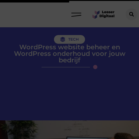
TECH
WordPress website beheer en
WordPress onderhoud voor jouw
bedrijf