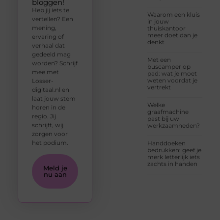
bloggen!
Heb jij iets te
Waarom een kluis
vertellen? Een
in jouw
mening,
thuiskantoor
meer doet dan je
ervaring of
denkt
verhaal dat
gedeeld mag
Met een
worden? Schrijf
buscamper op
mee met
pad: wat je moet
weten voordat je
Losser-
vertrekt
digitaal.nl en
laat jouw stem
Welke
horen in de
graafmachine
regio. Jij
past bij uw
schrijft, wij
werkzaamheden?
zorgen voor
het podium.
Handdoeken
bedrukken: geef je
merk letterlijk iets
zachts in handen
Meld je
nu aan