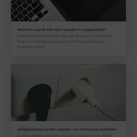
Waarom wordt alle tech verpakt in noppenfolie?
Goed artikel? Deel hem dan op: Share on X (Twitter)
Share on Facebook Share on Pinterest Share on
LinkedIn Share
Veiligheidstips bij het opladen van Samsung-toestellen
Goed artikel? Deel hem dan op: Share on X (Twitter)