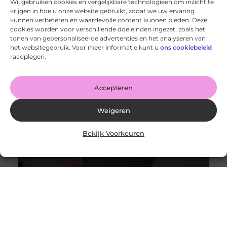
Wij gebruiken cookies en vergelijkbare technologieën om inzicht te
krijgen in hoe u onze website gebruikt, zodat we uw ervaring
kunnen verbeteren en waardevolle content kunnen bieden. Deze
cookies worden voor verschillende doeleinden ingezet, zoals het
tonen van gepersonaliseerde advertenties en het analyseren van
Http 401 error – Wat is het en hoe los je het op?
het websitegebruik. Voor meer informatie kunt u
ons cookiebeleid
Goed artikel? Deel hem dan op: Share on X (Twitter)
raadplegen.
Share on Facebook Share on Pinterest Share on
LinkedIn Share
Accepteren
Weigeren
Bekijk Voorkeuren
Alles wat je moet weten over moderne weboplossingen
Goed artikel? Deel hem dan op: Share on X (Twitter)