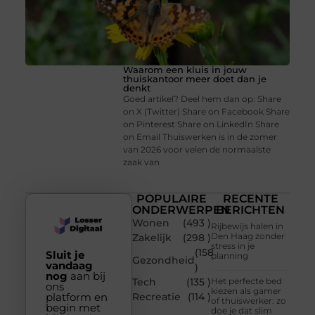
Waarom een kluis in jouw
thuiskantoor meer doet dan je
denkt
Goed artikel? Deel hem dan op: Share
on X (Twitter) Share on Facebook Share
on Pinterest Share on LinkedIn Share
on Email Thuiswerken is in de zomer
van 2026 voor velen de normaalste
zaak van
POPULAIRE
RECENTE
ONDERWERPEN
BERICHTEN
Wonen
(493 )
Rijbewijs halen in
Den Haag zonder
Zakelijk
(298 )
stress in je
(158
Sluit je
planning
Gezondheid
vandaag
)
nog
aan bij
Tech
(135 )
Het perfecte bed
ons
kiezen als gamer
platform en
Recreatie
(114 )
of thuiswerker: zo
begin met
doe je dat slim