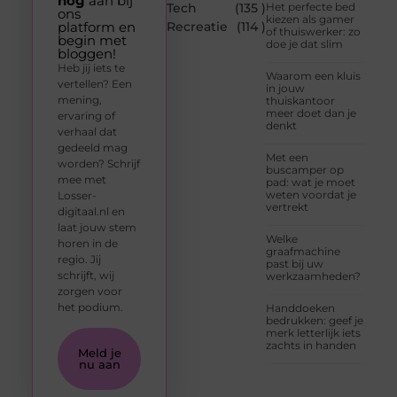
nog
aan bij
Tech
(135 )
Het perfecte bed
ons
kiezen als gamer
platform en
Recreatie
(114 )
of thuiswerker: zo
begin met
doe je dat slim
bloggen!
Heb jij iets te
Waarom een kluis
vertellen? Een
in jouw
mening,
thuiskantoor
meer doet dan je
ervaring of
denkt
verhaal dat
gedeeld mag
Met een
worden? Schrijf
buscamper op
mee met
pad: wat je moet
weten voordat je
Losser-
vertrekt
digitaal.nl en
laat jouw stem
Welke
horen in de
graafmachine
regio. Jij
past bij uw
schrijft, wij
werkzaamheden?
zorgen voor
het podium.
Handdoeken
bedrukken: geef je
merk letterlijk iets
zachts in handen
Meld je
nu aan