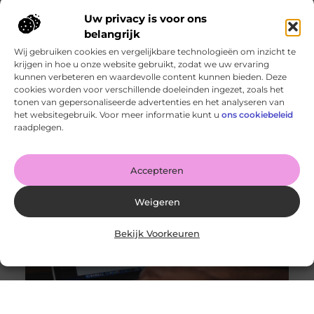
Uw privacy is voor ons
belangrijk
Wij gebruiken cookies en vergelijkbare technologieën om inzicht te
krijgen in hoe u onze website gebruikt, zodat we uw ervaring
kunnen verbeteren en waardevolle content kunnen bieden. Deze
cookies worden voor verschillende doeleinden ingezet, zoals het
Alles wat je moet weten over moderne weboplossingen
tonen van gepersonaliseerde advertenties en het analyseren van
Goed artikel? Deel hem dan op: Share on X (Twitter)
het websitegebruik. Voor meer informatie kunt u
ons cookiebeleid
Share on Facebook Share on Pinterest Share on
raadplegen.
LinkedIn Share
Accepteren
Weigeren
Bekijk Voorkeuren