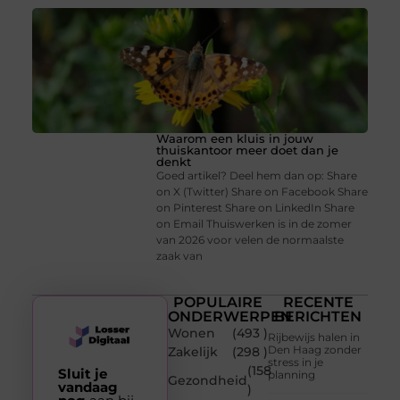
Waarom een kluis in jouw
thuiskantoor meer doet dan je
denkt
Goed artikel? Deel hem dan op: Share
on X (Twitter) Share on Facebook Share
on Pinterest Share on LinkedIn Share
on Email Thuiswerken is in de zomer
van 2026 voor velen de normaalste
zaak van
POPULAIRE
RECENTE
ONDERWERPEN
BERICHTEN
Wonen
(493 )
Rijbewijs halen in
Den Haag zonder
Zakelijk
(298 )
stress in je
(158
Sluit je
planning
Gezondheid
vandaag
)