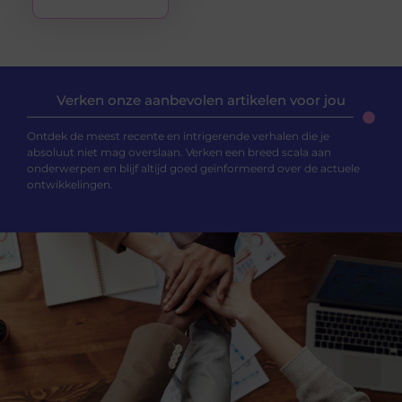
Verken onze aanbevolen artikelen voor jou
Ontdek de meest recente en intrigerende verhalen die je
absoluut niet mag overslaan. Verken een breed scala aan
onderwerpen en blijf altijd goed geïnformeerd over de actuele
ontwikkelingen.