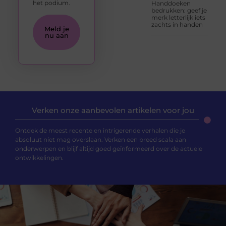
het podium.
Handdoeken
bedrukken: geef je
merk letterlijk iets
zachts in handen
Meld je
nu aan
Verken onze aanbevolen artikelen voor jou
Ontdek de meest recente en intrigerende verhalen die je
absoluut niet mag overslaan. Verken een breed scala aan
onderwerpen en blijf altijd goed geïnformeerd over de actuele
ontwikkelingen.