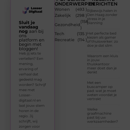
ONDERWERPEN
BERICHTEN
Wonen
(493 )
Rijbewijs halen in
Den Haag zonder
Zakelijk
(298 )
stress in je
(158
Sluit je
planning
Gezondheid
vandaag
)
nog
aan bij
Tech
(135 )
Het perfecte bed
ons
kiezen als gamer
platform en
Recreatie
(114 )
of thuiswerker: zo
begin met
doe je dat slim
bloggen!
Heb jij iets te
Waarom een kluis
vertellen? Een
in jouw
mening,
thuiskantoor
meer doet dan je
ervaring of
denkt
verhaal dat
gedeeld mag
Met een
worden? Schrijf
buscamper op
mee met
pad: wat je moet
weten voordat je
Losser-
vertrekt
digitaal.nl en
laat jouw stem
Welke
horen in de
graafmachine
regio. Jij
past bij uw
schrijft, wij
werkzaamheden?
zorgen voor