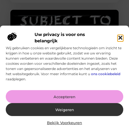
Uw privacy is voor ons
belangrijk
Wij gebruiken cookies en vergelijkbare technologieën om inzicht te
krijgen in hoe u onze website gebruikt, zodat we uw ervaring
kunnen verbeteren en waardevolle content kunnen bieden. Deze
cookies worden voor verschillende doeleinden ingezet, zoals het
tonen van gepersonaliseerde advertenties en het analyseren van
Http 401 error – Wat is het en hoe los je het op?
het websitegebruik. Voor meer informatie kunt u
ons cookiebeleid
Goed artikel? Deel hem dan op: Share on X (Twitter)
raadplegen.
Share on Facebook Share on Pinterest Share on
LinkedIn Share
Accepteren
Weigeren
Bekijk Voorkeuren