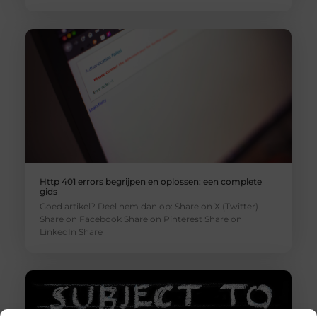
Http 401 errors begrijpen en oplossen: een complete
gids
Goed artikel? Deel hem dan op: Share on X (Twitter)
Share on Facebook Share on Pinterest Share on
LinkedIn Share