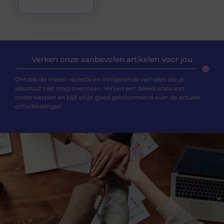
Verken onze aanbevolen artikelen voor jou
Ontdek de meest recente en intrigerende verhalen die je
absoluut niet mag overslaan. Verken een breed scala aan
onderwerpen en blijf altijd goed geïnformeerd over de actuele
ontwikkelingen.