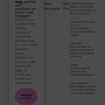
nog
aan bij
Tech
(135 )
Het perfecte bed
ons
kiezen als gamer
platform en
Recreatie
(114 )
of thuiswerker: zo
begin met
doe je dat slim
bloggen!
Heb jij iets te
Waarom een kluis
vertellen? Een
in jouw
mening,
thuiskantoor
meer doet dan je
ervaring of
denkt
verhaal dat
gedeeld mag
Met een
worden? Schrijf
buscamper op
mee met
pad: wat je moet
weten voordat je
Losser-
vertrekt
digitaal.nl en
laat jouw stem
Welke
horen in de
graafmachine
regio. Jij
past bij uw
schrijft, wij
werkzaamheden?
zorgen voor
het podium.
Handdoeken
bedrukken: geef je
merk letterlijk iets
zachts in handen
Meld je
nu aan