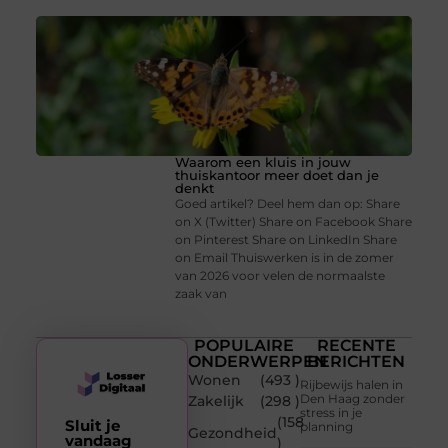
Waarom een kluis in jouw
thuiskantoor meer doet dan je
denkt
Goed artikel? Deel hem dan op: Share
on X (Twitter) Share on Facebook Share
on Pinterest Share on LinkedIn Share
on Email Thuiswerken is in de zomer
van 2026 voor velen de normaalste
zaak van
POPULAIRE
RECENTE
ONDERWERPEN
BERICHTEN
Wonen
(493 )
Rijbewijs halen in
Den Haag zonder
Zakelijk
(298 )
stress in je
(158
Sluit je
planning
Gezondheid
vandaag
)