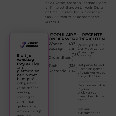
on X (Twitter) Share on Facebook Share
on Pinterest Share on LinkedIn Share
on Email Thuiswerken is in de zomer
van 2026 voor velen de normaalste
zaak van
POPULAIRE
RECENTE
ONDERWERPEN
BERICHTEN
Wonen
(493 )
Rijbewijs halen in
Den Haag zonder
Zakelijk
(298 )
stress in je
(158
Sluit je
planning
Gezondheid
vandaag
)
nog
aan bij
Tech
(135 )
Het perfecte bed
ons
kiezen als gamer
platform en
Recreatie
(114 )
of thuiswerker: zo
begin met
doe je dat slim
bloggen!
Heb jij iets te
Waarom een kluis
vertellen? Een
in jouw
mening,
thuiskantoor
meer doet dan je
ervaring of
denkt
verhaal dat
gedeeld mag
Met een
worden? Schrijf
buscamper op
mee met