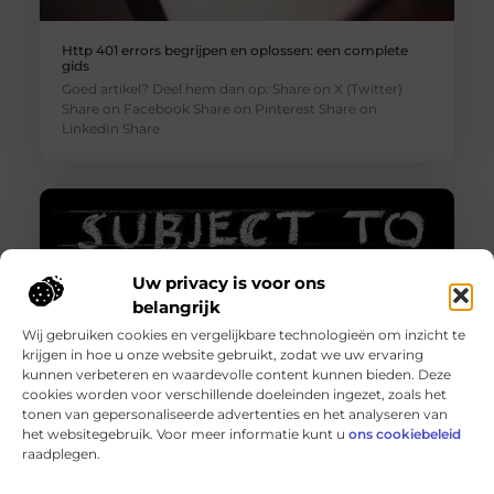
Http 401 errors begrijpen en oplossen: een complete
gids
Goed artikel? Deel hem dan op: Share on X (Twitter)
Share on Facebook Share on Pinterest Share on
LinkedIn Share
Uw privacy is voor ons
belangrijk
Wij gebruiken cookies en vergelijkbare technologieën om inzicht te
krijgen in hoe u onze website gebruikt, zodat we uw ervaring
kunnen verbeteren en waardevolle content kunnen bieden. Deze
cookies worden voor verschillende doeleinden ingezet, zoals het
tonen van gepersonaliseerde advertenties en het analyseren van
Http 401 error – Wat is het en hoe los je het op?
het websitegebruik. Voor meer informatie kunt u
ons cookiebeleid
Goed artikel? Deel hem dan op: Share on X (Twitter)
raadplegen.
Share on Facebook Share on Pinterest Share on
LinkedIn Share