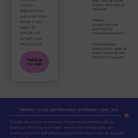
pad: wat je moet
weten voordat je
Losser-
vertrekt
digitaal.nl en
laat jouw stem
Welke
horen in de
graafmachine
regio. Jij
past bij uw
schrijft, wij
werkzaamheden?
zorgen voor
het podium.
Handdoeken
bedrukken: geef je
merk letterlijk iets
zachts in handen
Meld je
nu aan
Verken onze aanbevolen artikelen voor jou
Ontdek de meest recente en intrigerende verhalen die je
absoluut niet mag overslaan. Verken een breed scala aan
onderwerpen en blijf altijd goed geïnformeerd over de actuele