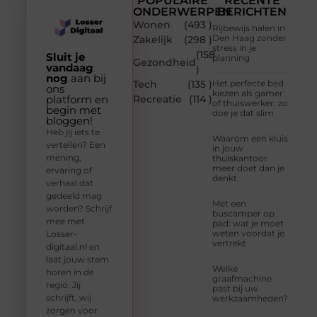
POPULAIRE
RECENTE
ONDERWERPEN
BERICHTEN
Wonen
(493 )
Rijbewijs halen in
Den Haag zonder
Zakelijk
(298 )
stress in je
(158
Sluit je
planning
Gezondheid
vandaag
)
nog
aan bij
Tech
(135 )
Het perfecte bed
ons
kiezen als gamer
platform en
Recreatie
(114 )
of thuiswerker: zo
begin met
doe je dat slim
bloggen!
Heb jij iets te
Waarom een kluis
vertellen? Een
in jouw
mening,
thuiskantoor
meer doet dan je
ervaring of
denkt
verhaal dat
gedeeld mag
Met een
worden? Schrijf
buscamper op
mee met
pad: wat je moet
weten voordat je
Losser-
vertrekt
digitaal.nl en
laat jouw stem
Welke
horen in de
graafmachine
regio. Jij
past bij uw
schrijft, wij
werkzaamheden?
zorgen voor