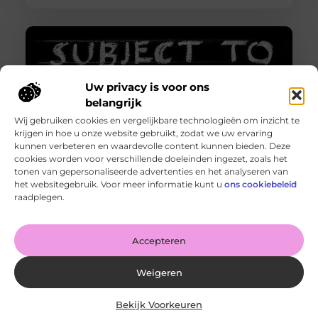
Uw privacy is voor ons
belangrijk
Wij gebruiken cookies en vergelijkbare technologieën om inzicht te
krijgen in hoe u onze website gebruikt, zodat we uw ervaring
kunnen verbeteren en waardevolle content kunnen bieden. Deze
cookies worden voor verschillende doeleinden ingezet, zoals het
tonen van gepersonaliseerde advertenties en het analyseren van
Http 401 error – Wat is het en hoe los je het op?
het websitegebruik. Voor meer informatie kunt u
ons cookiebeleid
Goed artikel? Deel hem dan op: Share on X (Twitter)
raadplegen.
Share on Facebook Share on Pinterest Share on
LinkedIn Share
Accepteren
Weigeren
Bekijk Voorkeuren