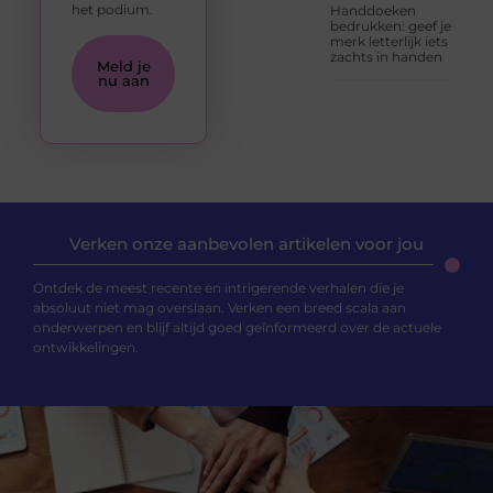
het podium.
Handdoeken
bedrukken: geef je
merk letterlijk iets
zachts in handen
Meld je
nu aan
Verken onze aanbevolen artikelen voor jou
Ontdek de meest recente en intrigerende verhalen die je
absoluut niet mag overslaan. Verken een breed scala aan
onderwerpen en blijf altijd goed geïnformeerd over de actuele
ontwikkelingen.