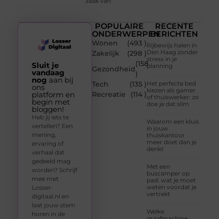
zaak van
POPULAIRE
RECENTE
ONDERWERPEN
BERICHTEN
Wonen
(493 )
Rijbewijs halen in
Den Haag zonder
Zakelijk
(298 )
stress in je
(158
Sluit je
planning
Gezondheid
vandaag
)
nog
aan bij
Tech
(135 )
Het perfecte bed
ons
kiezen als gamer
platform en
Recreatie
(114 )
of thuiswerker: zo
begin met
doe je dat slim
bloggen!
Heb jij iets te
Waarom een kluis
vertellen? Een
in jouw
mening,
thuiskantoor
meer doet dan je
ervaring of
denkt
verhaal dat
gedeeld mag
Met een
worden? Schrijf
buscamper op
mee met
pad: wat je moet
weten voordat je
Losser-
vertrekt
digitaal.nl en
laat jouw stem
Welke
horen in de
graafmachine