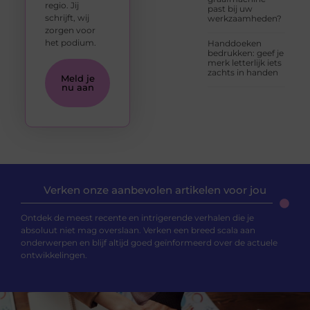
regio. Jij
past bij uw
schrijft, wij
werkzaamheden?
zorgen voor
het podium.
Handdoeken
bedrukken: geef je
merk letterlijk iets
zachts in handen
Meld je
nu aan
Verken onze aanbevolen artikelen voor jou
Ontdek de meest recente en intrigerende verhalen die je
absoluut niet mag overslaan. Verken een breed scala aan
onderwerpen en blijf altijd goed geïnformeerd over de actuele
ontwikkelingen.