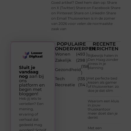
Goed artikel? Deel hem dan op: Share
on X (Twitter) Share on Facebook Share
on Pinterest Share on LinkedIn Share
on Email Thuiswerken is in de zomer
van 2026 voor velen de normaalste
zaak van
POPULAIRE
RECENTE
ONDERWERPEN
BERICHTEN
Wonen
(493 )
Rijbewijs halen in
Den Haag zonder
Zakelijk
(298 )
stress in je
(158
Sluit je
planning
Gezondheid
vandaag
)
nog
aan bij
Tech
(135 )
Het perfecte bed
ons
kiezen als gamer
platform en
Recreatie
(114 )
of thuiswerker: zo
begin met
doe je dat slim
bloggen!
Heb jij iets te
Waarom een kluis
vertellen? Een
in jouw
mening,
thuiskantoor
meer doet dan je
ervaring of
denkt
verhaal dat
gedeeld mag
Met een
worden? Schrijf