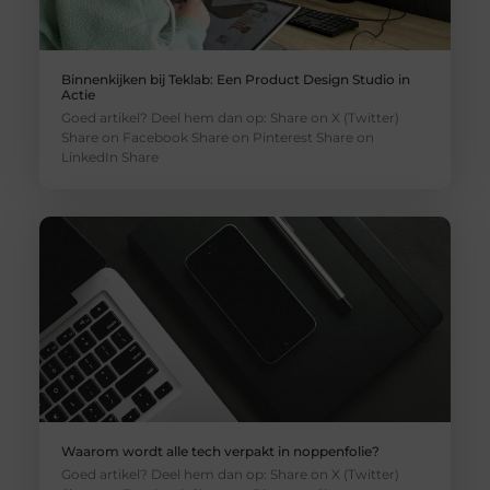
Binnenkijken bij Teklab: Een Product Design Studio in
Actie
Goed artikel? Deel hem dan op: Share on X (Twitter)
Share on Facebook Share on Pinterest Share on
LinkedIn Share
Waarom wordt alle tech verpakt in noppenfolie?
Goed artikel? Deel hem dan op: Share on X (Twitter)