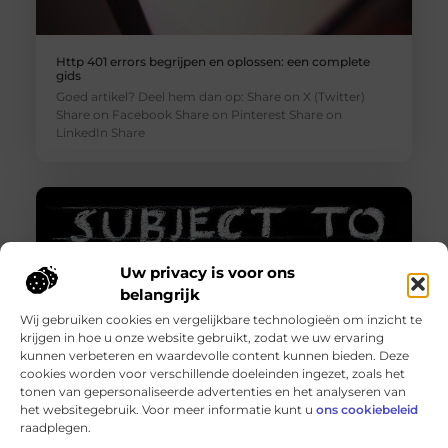
Http 401 errors begrijpen en oplossen: een complete
gids
Goed artikel? Deel hem dan op: Share on X (Twitter)
Share on Facebook Share on Pinterest Share on
LinkedIn Share
Uw privacy is voor ons
belangrijk
Wij gebruiken cookies en vergelijkbare technologieën om inzicht te
krijgen in hoe u onze website gebruikt, zodat we uw ervaring
kunnen verbeteren en waardevolle content kunnen bieden. Deze
cookies worden voor verschillende doeleinden ingezet, zoals het
tonen van gepersonaliseerde advertenties en het analyseren van
Http 401 error – Wat is het en hoe los je het op?
het websitegebruik. Voor meer informatie kunt u
ons cookiebeleid
Goed artikel? Deel hem dan op: Share on X (Twitter)
raadplegen.
Share on Facebook Share on Pinterest Share on