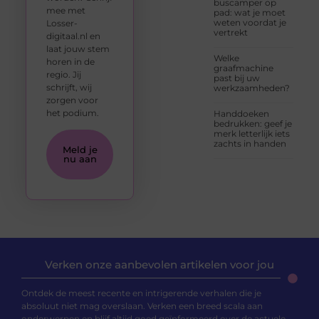
buscamper op
mee met
pad: wat je moet
weten voordat je
Losser-
vertrekt
digitaal.nl en
laat jouw stem
Welke
horen in de
graafmachine
regio. Jij
past bij uw
schrijft, wij
werkzaamheden?
zorgen voor
het podium.
Handdoeken
bedrukken: geef je
merk letterlijk iets
zachts in handen
Meld je
nu aan
Verken onze aanbevolen artikelen voor jou
Ontdek de meest recente en intrigerende verhalen die je
absoluut niet mag overslaan. Verken een breed scala aan
onderwerpen en blijf altijd goed geïnformeerd over de actuele