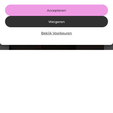
LinkedIn Share
Accepteren
Weigeren
Bekijk Voorkeuren
Alles wat je moet weten over moderne weboplossingen
Goed artikel? Deel hem dan op: Share on X (Twitter)
Share on Facebook Share on Pinterest Share on
LinkedIn Share