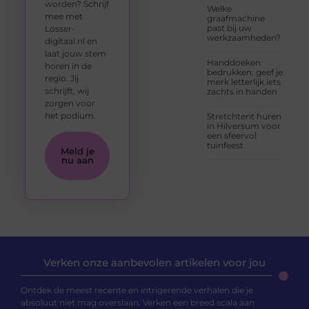
worden? Schrijf
Welke
mee met
graafmachine
past bij uw
Losser-
werkzaamheden?
digitaal.nl en
laat jouw stem
Handdoeken
horen in de
bedrukken: geef je
regio. Jij
merk letterlijk iets
schrijft, wij
zachts in handen
zorgen voor
het podium.
Stretchtent huren
in Hilversum voor
een sfeervol
tuinfeest
Meld je
nu aan
Verken onze aanbevolen artikelen voor jou
Ontdek de meest recente en intrigerende verhalen die je
absoluut niet mag overslaan. Verken een breed scala aan