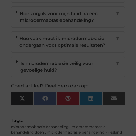
Hoe zorg ik voor mijn huid na een
▼
microdermabrasiebehandeling?
Hoe vaak moet ik microdermabrasie
▼
ondergaan voor optimale resultaten?
Is microdermabrasie veilig voor
▼
gevoelige huid?
Goed artikel? Deel hem dan op:
X
Facebook
Pinterest
LinkedIn
Email
(Twitter)
Tags:
microdermabrasie behandeling
,
microdermabrasie
behandeling doen
,
microdermabrasie behandeling Friesland