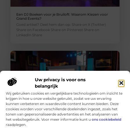
Een DJ Boeken voor je Bruiloft: Waarom Kiezen voor
Grand Events?
Goed artikel? Deel hem dan op: Share on X (Twitter)
Share on Facebook Share on Pinterest Share on
LinkedIn Share
Uw privacy is voor ons
belangrijk
Wij gebruiken cookies en vergelijkbare technologieën om inzicht te
krijgen in hoe u onze website gebruikt, zodat we uw ervaring
kunnen verbeteren en waardevolle content kunnen bieden. Deze
cookies worden voor verschillende doeleinden ingezet, zoals het
Een Feest DJ Huren voor je Bedrijfsfeest: De Sleutel tot
tonen van gepersonaliseerde advertenties en het analyseren van
Succes
het websitegebruik. Voor meer informatie kunt u
ons cookiebeleid
Goed artikel? Deel hem dan op: Share on X (Twitter)
raadplegen.
Share on Facebook Share on Pinterest Share on