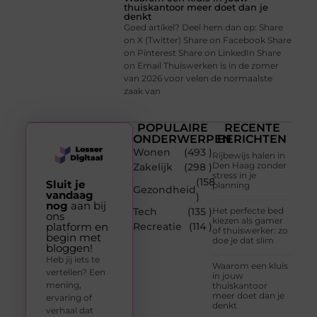
thuiskantoor meer doet dan je
denkt
Goed artikel? Deel hem dan op: Share
on X (Twitter) Share on Facebook Share
on Pinterest Share on LinkedIn Share
on Email Thuiswerken is in de zomer
van 2026 voor velen de normaalste
zaak van
POPULAIRE
RECENTE
ONDERWERPEN
BERICHTEN
Wonen
(493 )
Rijbewijs halen in
Den Haag zonder
Zakelijk
(298 )
stress in je
(158
Sluit je
planning
Gezondheid
vandaag
)
nog
aan bij
Tech
(135 )
Het perfecte bed
ons
kiezen als gamer
platform en
Recreatie
(114 )
of thuiswerker: zo
begin met
doe je dat slim
bloggen!
Heb jij iets te
Waarom een kluis
vertellen? Een
in jouw
mening,
thuiskantoor
meer doet dan je
ervaring of
denkt
verhaal dat