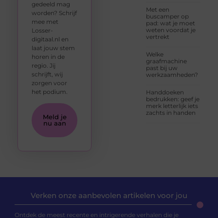
gedeeld mag
Met een
worden? Schrijf
buscamper op
mee met
pad: wat je moet
weten voordat je
Losser-
vertrekt
digitaal.nl en
laat jouw stem
Welke
horen in de
graafmachine
regio. Jij
past bij uw
schrijft, wij
werkzaamheden?
zorgen voor
het podium.
Handdoeken
bedrukken: geef je
merk letterlijk iets
zachts in handen
Meld je
nu aan
Verken onze aanbevolen artikelen voor jou
Ontdek de meest recente en intrigerende verhalen die je