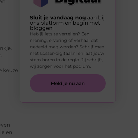
een
Sluit je vandaag nog
aan bij
ons platform en begin met
bloggen!
Heb jij iets te vertellen? Een
mening, ervaring of verhaal dat
gedeeld mag worden? Schrijf mee
nkje.
met Losser-digitaal.nl en laat jouw
s
stem horen in de regio. Jij schrijft,
wij zorgen voor het podium.
de keuze
Meld je nu aan
 even
ie en