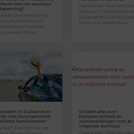
rfecte mix van avontuur
Goed artikel? Deel hem dan
tspanning?
Share on X (Twitter) Share o
rtikel? Deel hem dan op:
Facebook Share on Pinteres
on X (Twitter) Share on
Share on LinkedIn Share
ok Share on Pinterest
on LinkedIn Share
stickers in Duitsland en
Ontdek alles over
rijk: Hoe Duurzaamheid
kampeerwinkels en
biliteit Samenkomen
voorbereidingen voor je
volgende avontuur
rtikel? Deel hem dan op:
Goed artikel? Deel hem dan
on X (Twitter) Share on