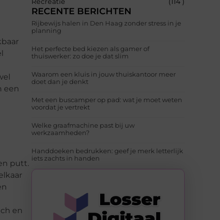
Recreatie
(114 )
RECENTE BERICHTEN
Rijbewijs halen in Den Haag zonder stress in je
planning
kbaar
Het perfecte bed kiezen als gamer of
l
thuiswerker: zo doe je dat slim
Waarom een kluis in jouw thuiskantoor meer
wel
doet dan je denkt
n een
Met een buscamper op pad: wat je moet weten
voordat je vertrekt
Welke graafmachine past bij uw
werkzaamheden?
Handdoeken bedrukken: geef je merk letterlijk
iets zachts in handen
en putt.
elkaar
en
tch en