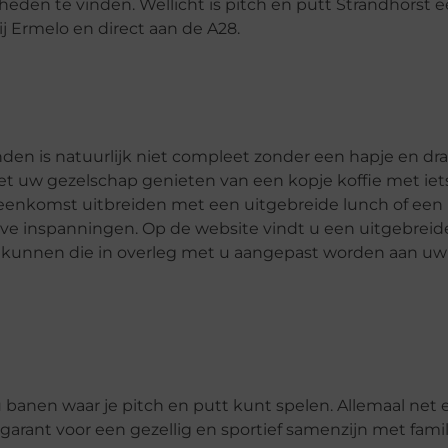
heden te vinden. Wellicht is pitch en putt Strandhorst 
j Ermelo en direct aan de A28.
den is natuurlijk niet compleet zonder een hapje en dra
t uw gezelschap genieten van een kopje koffie met iet
 bijeenkomst uitbreiden met een uitgebreide lunch of een
rtieve inspanningen. Op de website vindt u een uitgebrei
k kunnen die in overleg met u aangepast worden aan uw
u banen waar je pitch en putt kunt spelen. Allemaal net
arant voor een gezellig en sportief samenzijn met famil