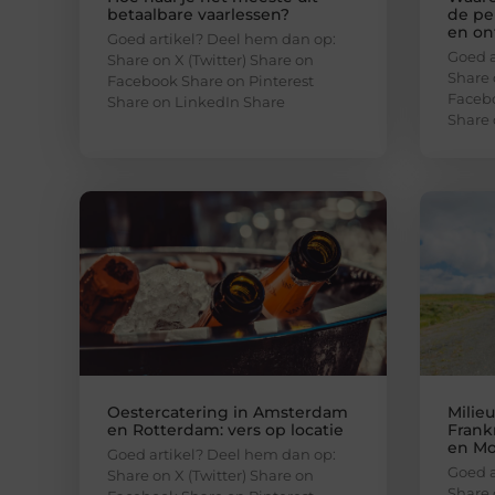
betaalbare vaarlessen?
de pe
en on
Goed artikel? Deel hem dan op:
Goed a
Share on X (Twitter) Share on
Share 
Facebook Share on Pinterest
Facebo
Share on LinkedIn Share
Share 
Oestercatering in Amsterdam
Milieu
en Rotterdam: vers op locatie
Frank
en Mo
Goed artikel? Deel hem dan op:
Goed a
Share on X (Twitter) Share on
Share 