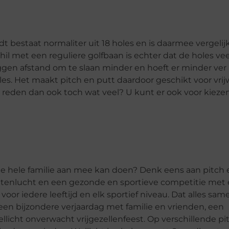
 bestaat normaliter uit 18 holes en is daarmee vergelij
hil met een reguliere golfbaan is echter dat de holes vee
 leggen afstand om te slaan minder en hoeft er minder ver
es. Het maakt pitch en putt daardoor geschikt voor vrij
e reden dan ook toch wat veel? U kunt er ook voor kieze
 de hele familie aan mee kan doen? Denk eens aan pitch 
 buitenlucht en een gezonde en sportieve competitie met 
voor iedere leeftijd en elk sportief niveau. Dat alles sam
een bijzondere verjaardag met familie en vrienden, een
llicht onverwacht vrijgezellenfeest. Op verschillende pi