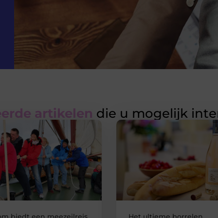
erde artikelen
die u mogelijk int
m biedt een meezeilreis
Het ultieme borrelen