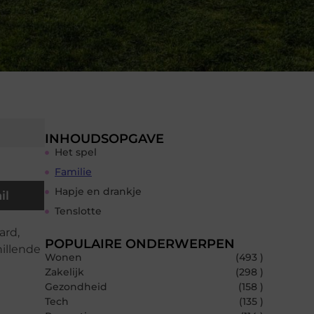
INHOUDSOPGAVE
Het spel
Familie
Hapje en drankje
il
Tenslotte
ard,
POPULAIRE ONDERWERPEN
hillende
Wonen
(493 )
Zakelijk
(298 )
Gezondheid
(158 )
Tech
(135 )