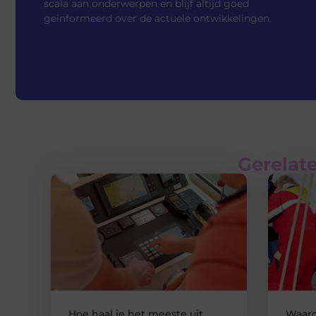
scala aan onderwerpen en blijf altijd goed
geïnformeerd over de actuele ontwikkelingen.
Gerelate
Hoe haal je het meeste uit
Waaro