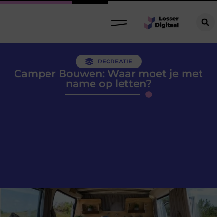
RECREATIE
Camper Bouwen: Waar moet je met
name op letten?