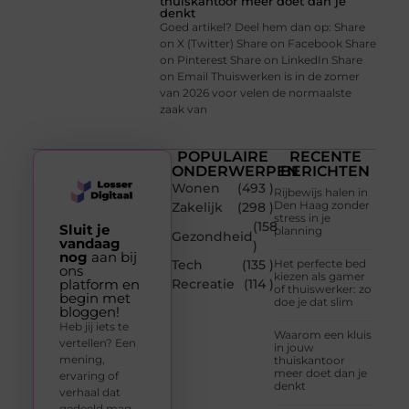
thuiskantoor meer doet dan je
denkt
Goed artikel? Deel hem dan op: Share
on X (Twitter) Share on Facebook Share
on Pinterest Share on LinkedIn Share
on Email Thuiswerken is in de zomer
van 2026 voor velen de normaalste
zaak van
POPULAIRE
RECENTE
ONDERWERPEN
BERICHTEN
Wonen
(493 )
Rijbewijs halen in
Den Haag zonder
Zakelijk
(298 )
stress in je
(158
Sluit je
planning
Gezondheid
vandaag
)
nog
aan bij
Tech
(135 )
Het perfecte bed
ons
kiezen als gamer
platform en
Recreatie
(114 )
of thuiswerker: zo
begin met
doe je dat slim
bloggen!
Heb jij iets te
Waarom een kluis
vertellen? Een
in jouw
mening,
thuiskantoor
meer doet dan je
ervaring of
denkt
verhaal dat
gedeeld mag