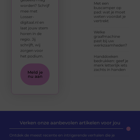
Met een
worden? Schrijf
buscamper op
mee met
pad: wat je moet
weten voordat je
Losser-
vertrekt
digitaal.nl en
laat jouw stem
Welke
horen in de
graafmachine
regio. Jij
past bij uw
schrijft, wij
werkzaamheden?
zorgen voor
het podium.
Handdoeken
bedrukken: geef je
merk letterlijk iets
zachts in handen
Meld je
nu aan
Verken onze aanbevolen artikelen voor jou
Ontdek de meest recente en intrigerende verhalen die je