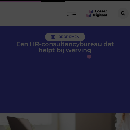
BEDRIJVEN
Een HR-consultancybureau dat
helpt bij werving