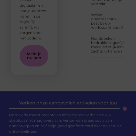
vertrekt
digitaal.nl en
laat jouw stem
Welke
horen in de
graafmachine
regio. Jij
past bij uw
schrijft, wij
werkzaamheden?
zorgen voor
het podium.
Handdoeken
bedrukken: geef je
merk letterlijk iets
zachts in handen
Meld je
nu aan
Verken onze aanbevolen artikelen voor jou
Ontdek de meest recente en intrigerende verhalen die je
absoluut niet mag overslaan. Verken een breed scala aan
onderwerpen en blijf altijd goed geïnformeerd over de actuele
ontwikkelingen.