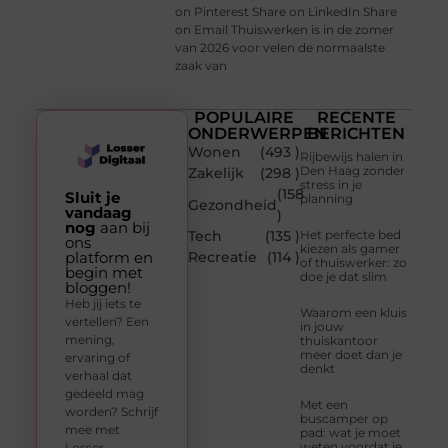
on Pinterest Share on LinkedIn Share
on Email Thuiswerken is in de zomer
van 2026 voor velen de normaalste
zaak van
POPULAIRE
RECENTE
ONDERWERPEN
BERICHTEN
Wonen
(493 )
Rijbewijs halen in
Den Haag zonder
Zakelijk
(298 )
stress in je
(158
Sluit je
planning
Gezondheid
vandaag
)
nog
aan bij
Tech
(135 )
Het perfecte bed
ons
kiezen als gamer
platform en
Recreatie
(114 )
of thuiswerker: zo
begin met
doe je dat slim
bloggen!
Heb jij iets te
Waarom een kluis
vertellen? Een
in jouw
mening,
thuiskantoor
meer doet dan je
ervaring of
denkt
verhaal dat
gedeeld mag
Met een
worden? Schrijf
buscamper op
mee met
pad: wat je moet
weten voordat je
Losser-